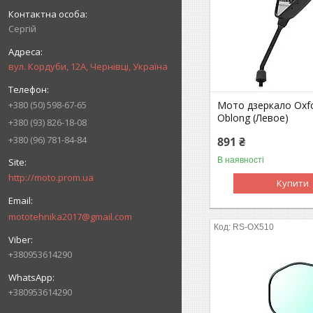
Сергій
вул. Кордуби, 12А, Чернівці, Україна
+380 (50) 598-67-65
Мото дзеркало Oxfo
Oblong (Левое)
+380 (93) 826-18-08
+380 (96) 781-84-84
891 ₴
В наявності
http://moto.prom.ua
Купити
mototehnika2017@gmail.com
RS-OX510
+380953614290
+380953614290