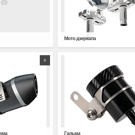
Мото дзеркала
6
ема
Гальма