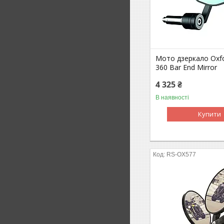
Мото дзеркало Oxfo
360 Bar End Mirror
4 325 ₴
В наявності
Купити
RS-OX577