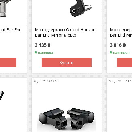
rd Bar End
Мотодзеркало Oxford Horizon
Мото дзер
Bar End Mirror (Леве)
Bar End Mi
3 435 ₴
3 816 ₴
В наявності
В наявності
Купити
RS-OX758
RS-OX15