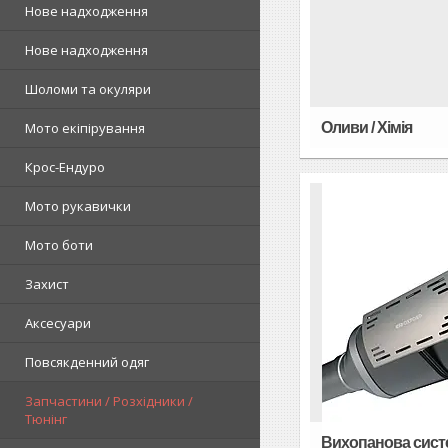
Нове надходження
Нове надходження
Шоломи та окуляри
Мото екіпірування
Оливи / Хімія
Крос-Ендуро
Мото рукавички
Мото боти
Захист
Аксесуари
Повсякденний одяг
Запчастини / Розхідники /
Тюнінг
Вихопанова сист