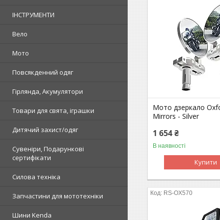
ІНСТРУМЕНТИ
Вело
Мото
Повсякденний одяг
Гірлянда, Акумулятори
Мото дзеркало Oxf
Товари для свята, іграшки
Mirrors - Silver
Дитячий захист/одяг
1 654 ₴
В наявності
Сувеніри, Подарункові
сертифікати
Купити
Силова техніка
RS-OX570
Запчастини для мототехніки
Шини Kenda