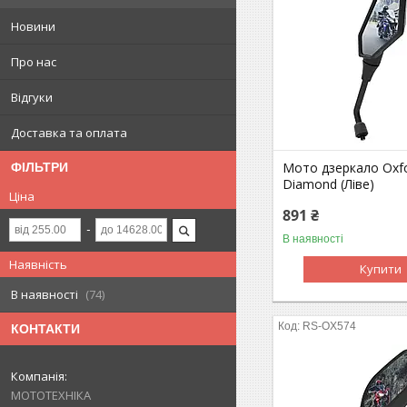
Новини
Про нас
Відгуки
Доставка та оплата
Мото дзеркало Oxfo
ФІЛЬТРИ
Diamond (Ліве)
Ціна
891 ₴
В наявності
Наявність
Купити
В наявності
74
RS-OX574
КОНТАКТИ
МОТОТЕХНІКА