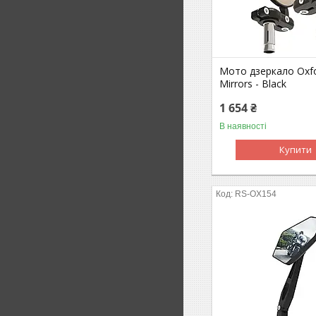
Мото дзеркало Oxfo
Mirrors - Black
1 654 ₴
В наявності
Купити
RS-OX154