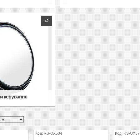
42
и керування
RS-OX534
RS-OX57