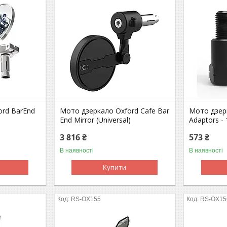
ord BarEnd
Мото дзеркало Oxford Cafe Bar
Мото дзерк
End Mirror (Universal)
Adaptors 
3 816 ₴
573 ₴
В наявності
В наявності
Купити
RS-OX155
RS-OX15