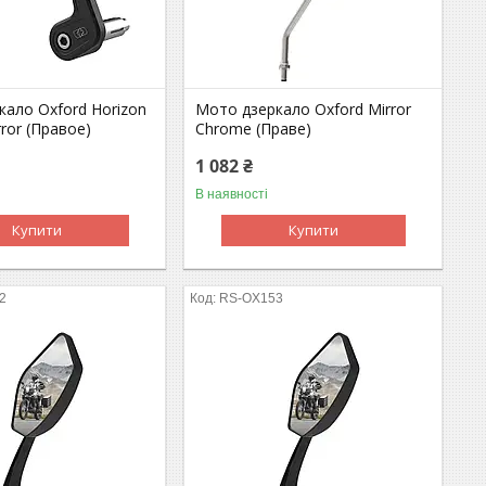
кало Oxford Horizon
Мото дзеркало Oxford Mirror
rror (Правое)
Chrome (Праве)
1 082 ₴
В наявності
Купити
Купити
2
RS-OX153