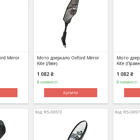
rd Mirror
Мото дзеркало Oxford Mirror
Мото дзерк
Kite (Ліве)
Kite (Праве
1 082 ₴
1 082 ₴
В наявності
В наявності
Купити
RS-OX572
RS-OX57