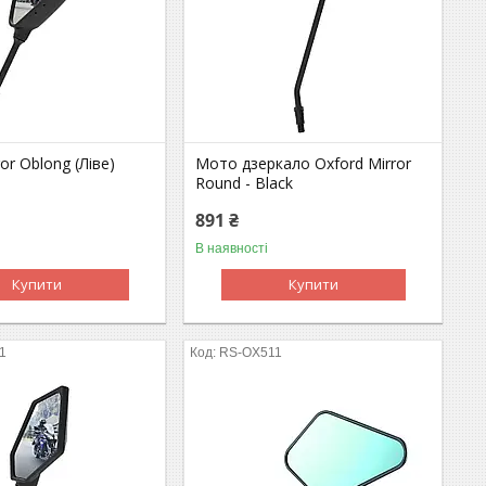
or Oblong (Ліве)
Мото дзеркало Oxford Mirror
Round - Black
891 ₴
В наявності
Купити
Купити
1
RS-OX511