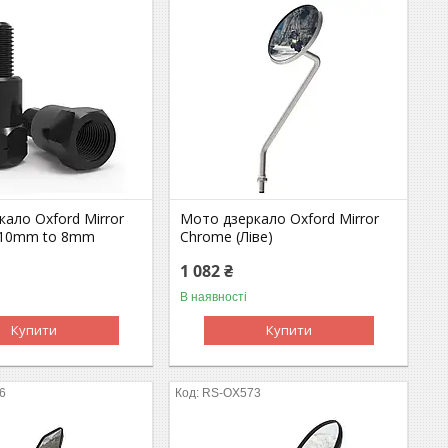
ало Oxford Mirror
Мото дзеркало Oxford Mirror
- 10mm to 8mm
Chrome (Ліве)
1 082 ₴
В наявності
Купити
Купити
6
RS-OX573