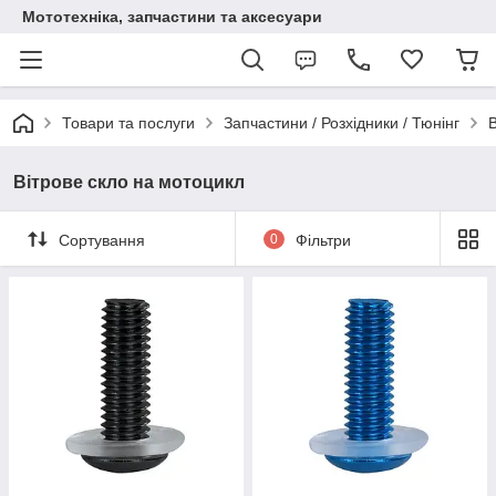
Мототехніка, запчастини та аксесуари
Товари та послуги
Запчастини / Розхідники / Тюнінг
В
Вітрове скло на мотоцикл
Сортування
0
Фільтри