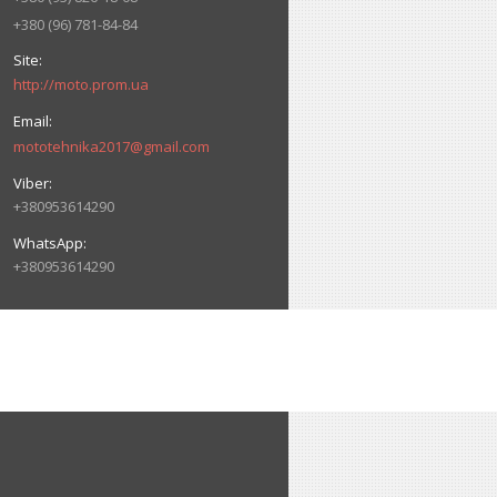
+380 (96) 781-84-84
http://moto.prom.ua
mototehnika2017@gmail.com
+380953614290
+380953614290