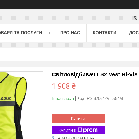
ОВАРИ ТА ПОСЛУГИ
ПРО НАС
КОНТАКТИ
ДОС
Світловідбивач LS2 Vest Hi-Vis 
1 908 ₴
В наявності
Код:
RS-820642VES54M
Купити
Купити з
+380 (50) 598-67-65