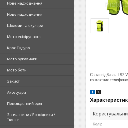
Нове надходження
Нове надходження
Шоломи та окуляри
Мото екіпірування
Крос-Ендуро
Мото рукавички
Мото боти
Світловідбивач LS2 V
контактних телефонах
Захист
Аксесуари
Характеристик
Повсякденний одяг
Користувальни
Запчастини / Розхідники /
Тюнінг
Колір