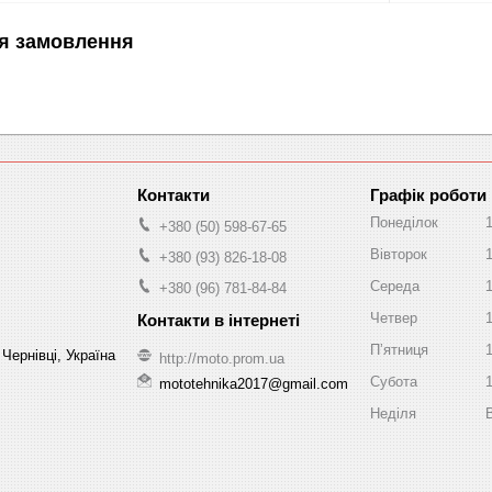
я замовлення
Графік роботи
Понеділок
+380 (50) 598-67-65
Вівторок
+380 (93) 826-18-08
Середа
+380 (96) 781-84-84
Четвер
Пʼятниця
Чернівці, Україна
http://moto.prom.ua
Субота
mototehnika2017@gmail.com
Неділя