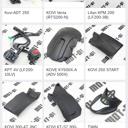
Kovi ADT 250
KOVI Verta
Lifan KPM 200
(RTS200-N)
(LF200-3B)
KPT 4V (LF200-
KOVE KY500X-A
KOVI 250 START
10LV)
(ADV 500X)
KOVI 300-4T JNC
KOVI KT-S7 300-
TWiN