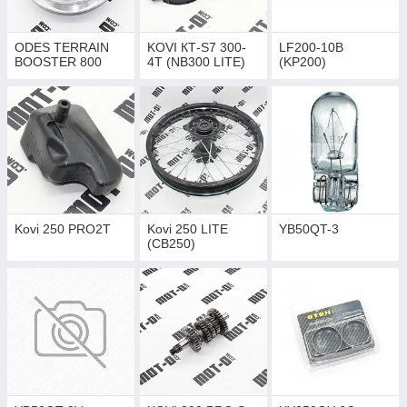
ODES TERRAIN
KOVI КТ-S7 300-
LF200-10B
BOOSTER 800
4T (NB300 LITE)
(KP200)
Kovi 250 PRO2T
Kovi 250 LITE
YB50QT-3
(CB250)