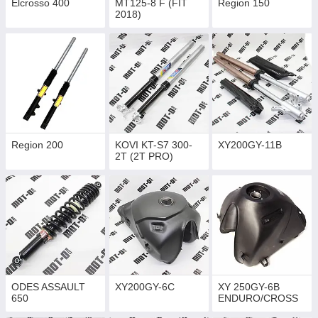
Elcrosso 400
MT125-8 F (FIT
Region 150
2018)
Region 200
KOVI KT-S7 300-
XY200GY-11B
2T (2Т PRO)
ODES ASSAULT
XY200GY-6C
XY 250GY-6B
650
ENDURO/CROSS