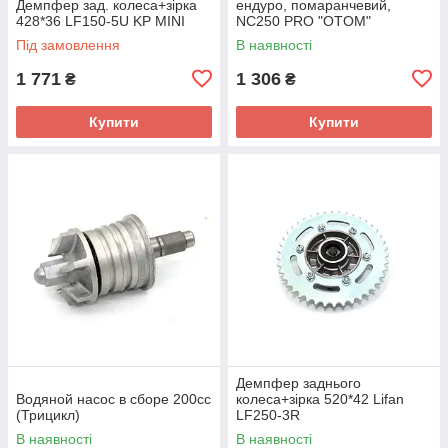
Демпфер зад. колеса+зірка
ендуро, помаранчевий,
428*36 LF150-5U KP MINI
NC250 PRO "OTOM"
Під замовлення
В наявності
1 771
1 306
₴
₴
Купити
Купити
Демпфер заднього
Водяной насос в сборе 200сс
колеса+зірка 520*42 Lifan
(Трицикл)
LF250-3R
В наявності
В наявності