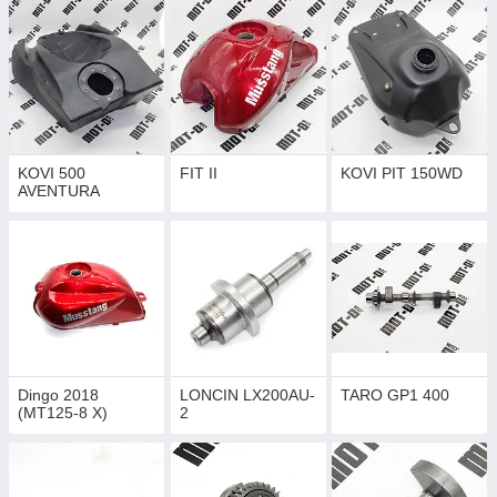
KOVI 500
FIT II
KOVI PIT 150WD
AVENTURA
Dingo 2018
LONCIN LX200AU-
TARO GP1 400
(MT125-8 X)
2