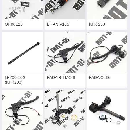
ORIX 125
LIFAN V16S
KPX 250
LF200-10S
FADA RITMO II
FADA OLDi
(KPR200)