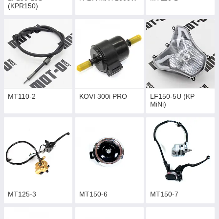
(KPR150)
MT110-2
KOVI 300i PRO
LF150-5U (KP
MiNi)
MT125-3
MT150-6
MT150-7