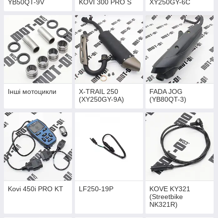
YB50QT-9V
KOVI 300 PRO S
XY250GY-6C
Інші мотоцикли
X-TRAIL 250
FADA JOG
(XY250GY-9A)
(YB80QT-3)
Kovi 450i PRO KT
LF250-19P
KOVE KY321
(Streetbike
NK321R)