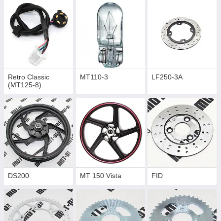
Retro Classic
MT110-3
LF250-3A
(MT125-8)
DS200
MT 150 Vista
FID