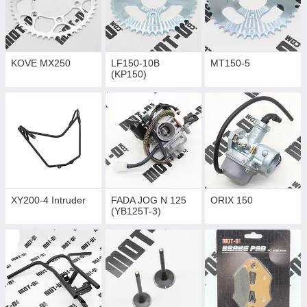
KOVE MX250
LF150-10B
MT150-5
(KP150)
XY200-4 Intruder
FADA JOG N 125
ORIX 150
(YB125T-3)