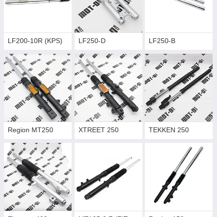
LF200-10R (KPS)
LF250-D
LF250-B
Region МТ250
XTREET 250
TEKKEN 250