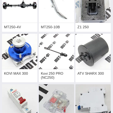
MT250-4V
MT250-10B
Z1 250
KOVI MAX 300
Kovi 250 PRO
ATV SHARX 300
(NC250)