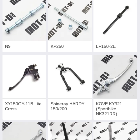
N9
KP250
LF150-2E
XY150GY-11B Lite
Shineray HARDY
KOVE KY321
Cross
150/200
(Sportbike
NK321RR)