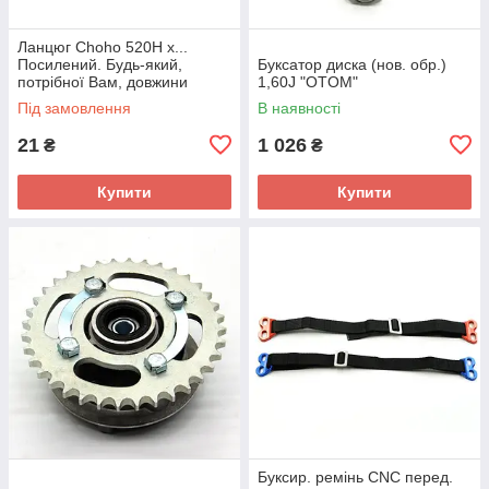
Ланцюг Choho 520H x...
Посилений. Будь-який,
Буксатор диска (нов. обр.)
потрібної Вам, довжини
1,60J "OTOM"
Під замовлення
В наявності
21
1 026
₴
₴
Купити
Купити
Буксир. ремінь CNC перед.