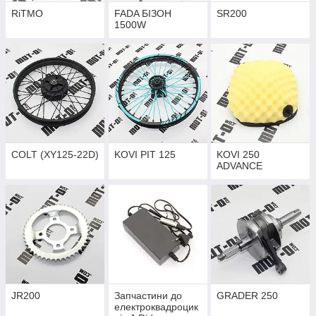
RiTMO
FADA БІЗОН
SR200
1500W
COLT (XY125-22D)
KOVI PIT 125
KOVI 250
ADVANCE
JR200
Запчастини до
GRADER 250
електроквадроцик