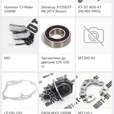
Hummer TJ-Rider
Shineray XY250ST-
KT-S7 450i-4Т
1500W
4B (ATV Rover)
(NC450 PRO)
NIO
Запчастини до
MT200-4V
двигунів 125-150
cc
LF150-10S
FADA МУЛ 1000W
MT110-1