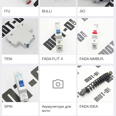
ITU
BULLi
JIO
TENi
FADA FLIT II
FADA NiMBUS
SPIN
Акумулятори для
FADA IDEA
мото