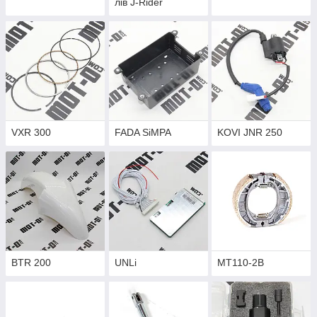
лів J-Rider
VXR 300
FADA SiMPA
KOVI JNR 250
BTR 200
UNLi
MT110-2B