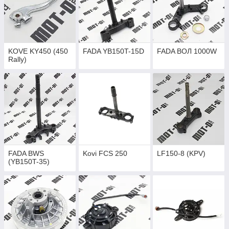
KOVE KY450 (450
FADA YB150T-15D
FADA ВОЛ 1000W
Rally)
FADA BWS
Kovi FCS 250
LF150-8 (KPV)
(YB150T-35)