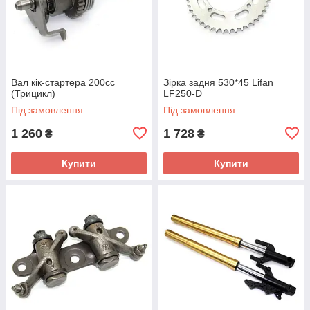
Вал кік-стартера 200сс
Зірка задня 530*45 Lifan
(Трицикл)
LF250-D
Під замовлення
Під замовлення
1 260
1 728
₴
₴
Купити
Купити