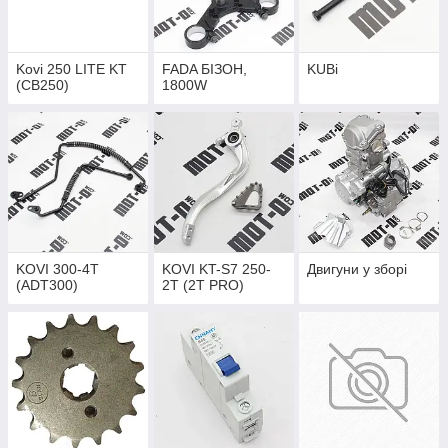
Kovi 250 LITE KT
FADA БІЗОН,
KUBi
(CB250)
1800W
KOVI 300-4Т
KOVI KT-S7 250-
Двигуни у зборі
(ADT300)
2T (2Т PRO)