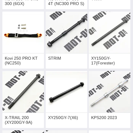
300 (6GX)
4Т (NC300 PRO S)
Kovi 250 PRO KT
STRIM
XY150GY-
(NC250)
17(Forester)
X-TRAIL 200
XY250GY-7(X6)
KPS200 2023
(XY200GY-9A)