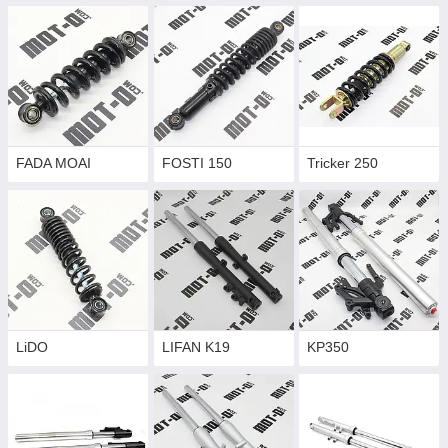
FADA MOAI
FOSTI 150
Tricker 250
LiDO
LIFAN K19
KP350