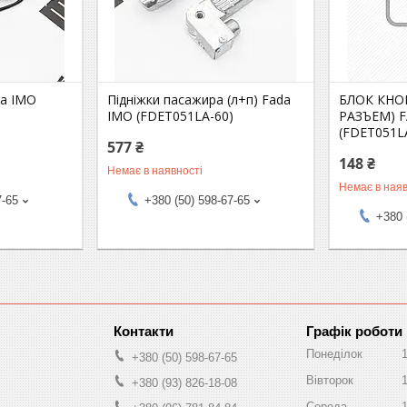
da IMO
Підніжки пасажира (л+п) Fada
БЛОК КНО
IMO (FDET051LA-60)
РАЗЪЕМ) 
(FDET051L
577 ₴
148 ₴
Немає в наявності
Немає в наяв
7-65
+380 (50) 598-67-65
+380 
Графік роботи
Понеділок
+380 (50) 598-67-65
Вівторок
+380 (93) 826-18-08
Середа