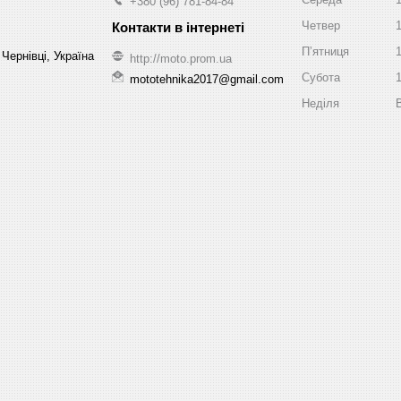
+380 (96) 781-84-84
Четвер
Пʼятниця
Чернівці, Україна
http://moto.prom.ua
Субота
mototehnika2017@gmail.com
Неділя