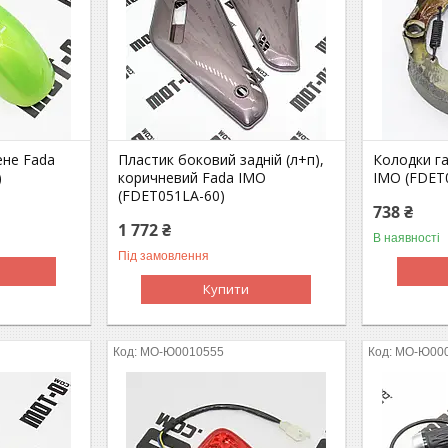
ене Fada
Пластик боковий задній (л+п),
Колодки га
)
коричневий Fada IMO
IMO (FDET
(FDET051LA-60)
738 ₴
1 772 ₴
В наявності
Під замовлення
Купити
MO-Ю0010555
MO-Ю00