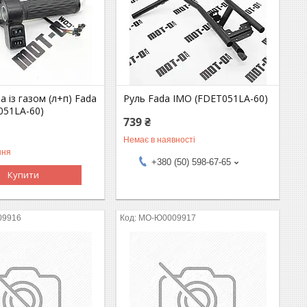
а із газом (л+п) Fada
Руль Fada IMO (FDET051LA-60)
051LA-60)
739 ₴
Немає в наявності
ння
+380 (50) 598-67-65
Купити
09916
MO-Ю0009917