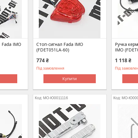
й Fada IMO
Стоп-сигнал Fada IMO
Ручка керм
(FDET051LA-60)
IMO (FDET
774 ₴
1 118 ₴
Під замовлення
Під замовле
Купити
MO-Ю0011116
MO-Ю00