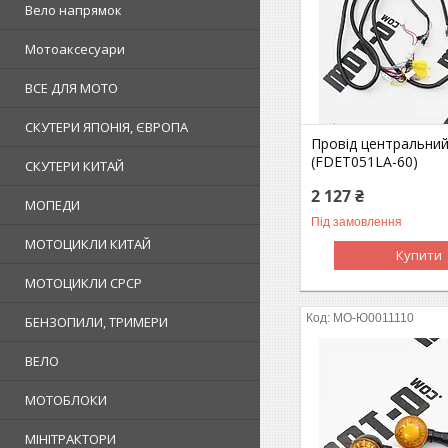
Вело напрямок
Мотоаксесуари
ВСЕ ДЛЯ МОТО
СКУТЕРИ ЯПОНІЯ, ЄВРОПА
Провід центральни
(FDET051LA-60)
СКУТЕРИ КИТАЙ
2 127 ₴
МОПЕДИ
Під замовлення
МОТОЦИКЛИ КИТАЙ
Купити
МОТОЦИКЛИ СРСР
MO-Ю0011110
БЕНЗОПИЛИ, ТРИМЕРИ
ВЕЛО
МОТОБЛОКИ
МІНІТРАКТОРИ