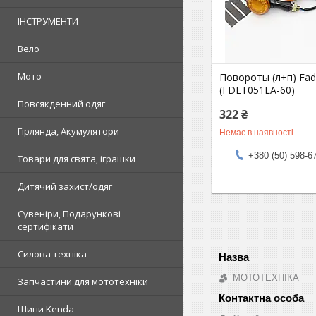
ІНСТРУМЕНТИ
Вело
Мото
Повороты (л+п) Fa
(FDET051LA-60)
Повсякденний одяг
322 ₴
Гірлянда, Акумулятори
Немає в наявності
+380 (50) 598-6
Товари для свята, іграшки
Дитячий захист/одяг
Сувеніри, Подарункові
сертифікати
Силова техніка
МОТОТЕХНІКА
Запчастини для мототехніки
Шини Kenda