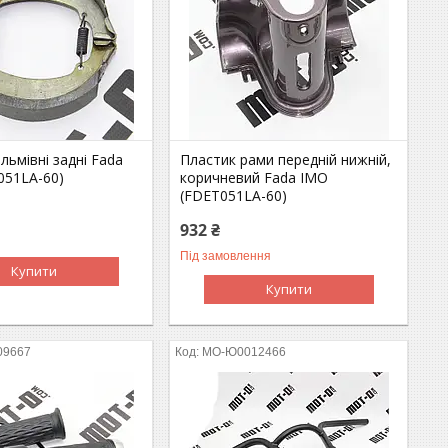
льмівні задні Fada
Пластик рами передній нижній,
051LA-60)
коричневий Fada IMO
(FDET051LA-60)
932 ₴
Під замовлення
Купити
Купити
09667
MO-Ю0012466