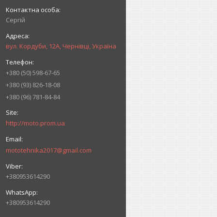
Сергій
вул. Кордуби, 12А, Чернівці, Україна
+380 (50) 598-67-65
+380 (93) 826-18-08
+380 (96) 781-84-84
http://moto.prom.ua
mototehnika2017@gmail.com
+380953614290
+380953614290