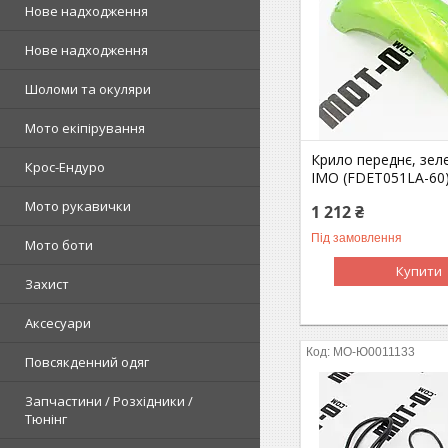
Нове надходження
Нове надходження
Шоломи та окуляри
Мото екіпірування
Крило переднє, зел
Крос-Ендуро
IMO (FDET051LA-60
Мото рукавички
1 212 ₴
Під замовлення
Мото боти
Купити
Захист
Аксесуари
MO-Ю0011133
Повсякденний одяг
Запчастини / Розхідники /
Тюнінг