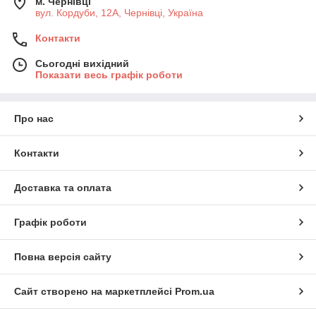
м. Чернівці
вул. Кордуби, 12А, Чернівці, Україна
Контакти
Сьогодні вихідний
Показати весь графік роботи
Про нас
Контакти
Доставка та оплата
Графік роботи
Повна версія сайту
Сайт створено на маркетплейсі
Prom.ua