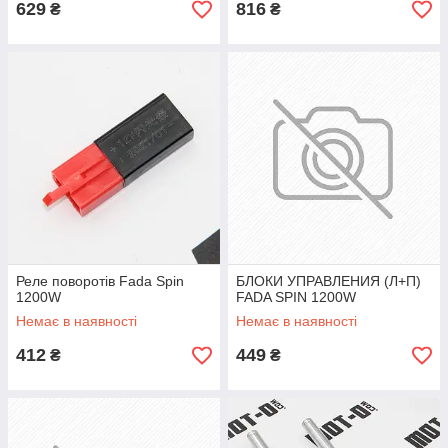
629
816
₴
₴
Реле поворотів Fada Spin
БЛОКИ УПРАВЛЕНИЯ (Л+П)
1200W
FADA SPIN 1200W
Немає в наявності
Немає в наявності
412
449
₴
₴