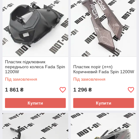
Пластик підклювник
переднього колеса Fada Spin
Пластик поріг (л+п)
1200W
Коричневий Fada Spin 1200W
Під замовлення
Під замовлення
1 861
1 296
₴
₴
Купити
Купити