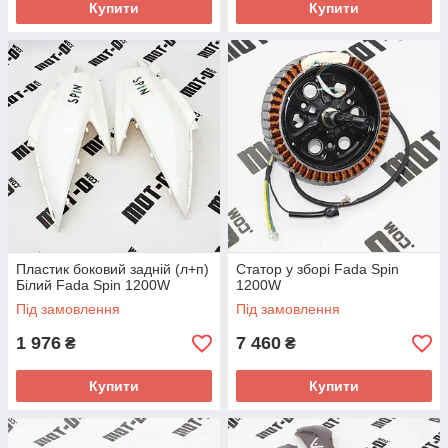
Купити
Купити
Пластик боковий задній (л+п)
Статор у зборі Fada Spin
Білий Fada Spin 1200W
1200W
Під замовлення
Під замовлення
1 976
7 460
₴
₴
Купити
Купити