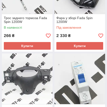
Трос заднего тормоза Fada
Фара у зборі Fada Spin
Spin 1200W
1200W
В наявності
Під замовлення
266
2 330
₴
₴
Купити
Купити