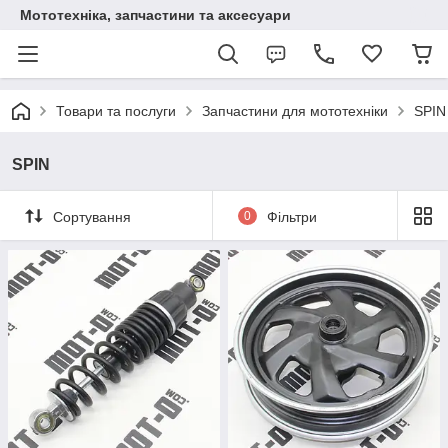
Мототехніка, запчастини та аксесуари
Товари та послуги
Запчастини для мототехніки
SPIN
SPIN
Сортування
0
Фільтри