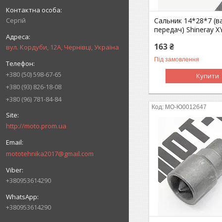
Сергій
Сальник 14*28*7 (в
передач) Shineray X
163 ₴
вул. Кордуби, 12А, Чернівці, Україна
Під замовлення
+380 (50) 598-67-65
Купити
+380 (93) 826-18-08
+380 (96) 781-84-84
MO-Ю0012647
http://moto.prom.ua
mototehnika2017@gmail.com
+380953614290
+380953614290