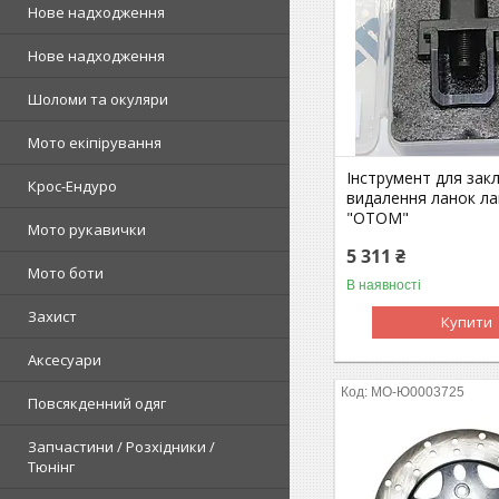
Нове надходження
Нове надходження
Шоломи та окуляри
Мото екіпірування
Інструмент для зак
Крос-Ендуро
видалення ланок л
"OTOM"
Мото рукавички
5 311 ₴
Мото боти
В наявності
Захист
Купити
Аксесуари
MO-Ю0003725
Повсякденний одяг
Запчастини / Розхідники /
Тюнінг