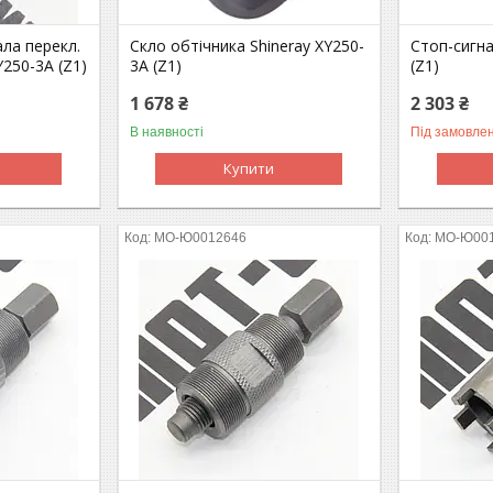
ала перекл.
Скло обтічника Shineray XY250-
Стоп-сигна
Y250-3A (Z1)
3A (Z1)
(Z1)
1 678 ₴
2 303 ₴
В наявності
Під замовле
Купити
MO-Ю0012646
MO-Ю00