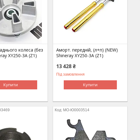
аднього колеса (без
Аморт. передній, (л+п) (NEW)
eray XY250-3A (Z1)
Shineray XY250-3A (Z1)
13 428 ₴
Під замовлення
Купити
Купити
03469
MO-Ю0003514