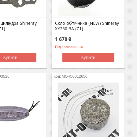
циліндра Shineray
Скло обтічника (NEW) Shineray
Z1)
XY250-3A (Z1)
1 678 ₴
Під замовлення
Купити
Купити
03526
MO-Ю0012650