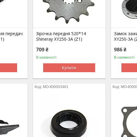
ия передач
Зірочка передня 520*14
Замок зажи
Z1)
Shineray XY250-3A (Z1)
XY250-3A (
709 ₴
986 ₴
В наявності
В наявності
Купити
MO-Ю0003461
MO-Ю00