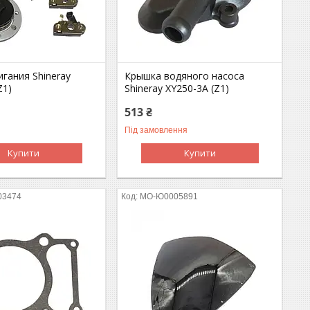
гания Shineray
Крышка водяного насоса
Z1)
Shineray XY250-3A (Z1)
513 ₴
Під замовлення
Купити
Купити
03474
MO-Ю0005891