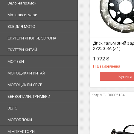
Вело напрямок
Мотоаксесуари
ВСЕ ДЛЯ МОТО
СКУТЕРИ ЯПОНІЯ, ЄВРОПА
Диск гальмівний зад
XY250-3A (Z1)
СКУТЕРИ КИТАЙ
1 772 ₴
МОПЕДИ
Під замовлення
МОТОЦИКЛИ КИТАЙ
Купити
МОТОЦИКЛИ СРСР
MO-Ю0005134
БЕНЗОПИЛИ, ТРИМЕРИ
ВЕЛО
МОТОБЛОКИ
МІНІТРАКТОРИ