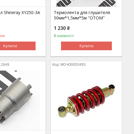
л Shineray XY250-3A
Термолента для глушителя
50мм*1,5мм*5м "OTOM"
1 230 ₴
ння
В наявності
Купити
Купити
12649
MO-Ю0003493