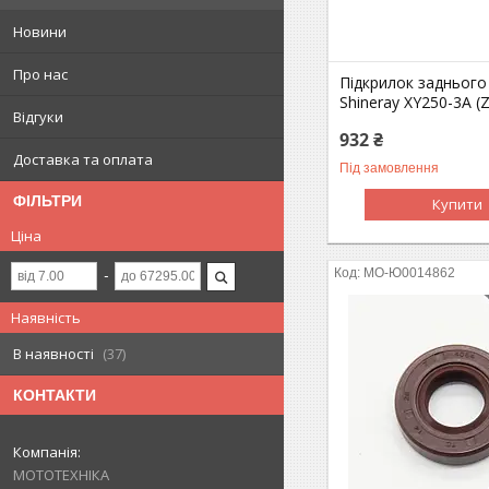
Новини
Про нас
Підкрилок заднього
Shineray XY250-3A (
Відгуки
932 ₴
Доставка та оплата
Під замовлення
ФІЛЬТРИ
Купити
Ціна
MO-Ю0014862
Наявність
В наявності
37
КОНТАКТИ
МОТОТЕХНІКА