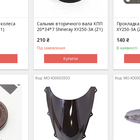
 колеса
Сальник вторичного вала КПП
Прокладка 
Z1)
20*34*7 Shineray XY250-3A (Z1)
XY250-3A (
210 ₴
140 ₴
Під замовлення
В наявності
Купити
MO-Ю0003503
MO-Ю00