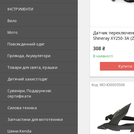
ІНСТРУМЕНТИ
Вело
Мото
Датчик переключен
Shineray XY250-3A (
Повсякденний одяг
308 ₴
Гірлянда, Акумулятори
В наявності
Купити
Товари для свята, іграшки
Дитячий захист/одяг
MO-Ю0003508
Сувеніри, Подарункові
сертифікати
Силова техніка
Запчастини для мототехніки
Шини Kenda