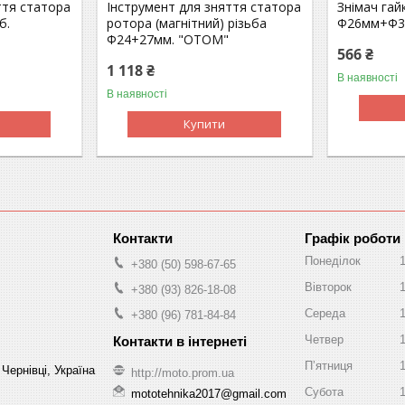
ття статора
Інструмент для зняття статора
Знімач гай
б.
ротора (магнітний) різьба
Ф26мм+Ф3
Ф24+27мм. "OTOM"
566 ₴
1 118 ₴
В наявності
В наявності
Купити
Графік роботи
Понеділок
+380 (50) 598-67-65
Вівторок
+380 (93) 826-18-08
Середа
+380 (96) 781-84-84
Четвер
Пʼятниця
Чернівці, Україна
http://moto.prom.ua
Субота
mototehnika2017@gmail.com