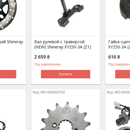
ній Shineray
Вал рулевой с траверсой
Гайка сцеп
(NEW) Shineray XY250-3A (Z1)
XY250-3A (
2 659 ₴
616 ₴
Під замовлення
Під замовле
Купити
MO-Ю0003782
MO-Ю00