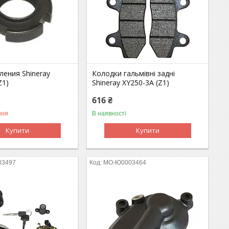
ления Shineray
Колодки гальмівні задні
Z1)
Shineray XY250-3A (Z1)
616 ₴
ння
В наявності
Купити
Купити
03497
MO-Ю0003464