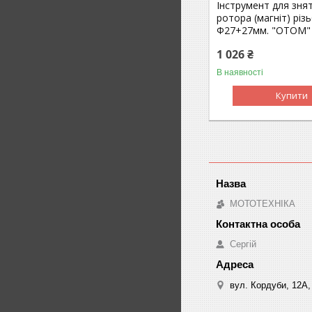
Інструмент для зня
ротора (магніт) різь
Ф27+27мм. "OTOM"
1 026 ₴
В наявності
Купити
МОТОТЕХНІКА
Сергій
вул. Кордуби, 12А, 