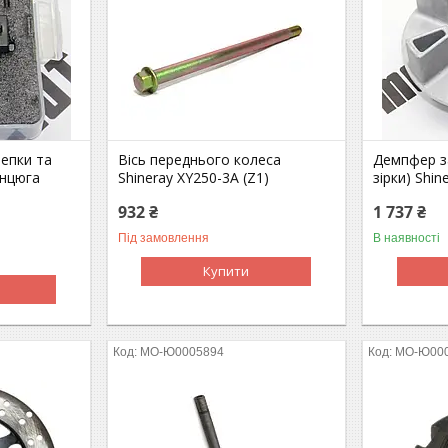
лепки та
Вісь переднього колеса
Демпфер з
анцюга
Shineray XY250-3A (Z1)
зірки) Shin
932 ₴
1 737 ₴
Під замовлення
В наявності
Купити
MO-Ю0005894
MO-Ю00