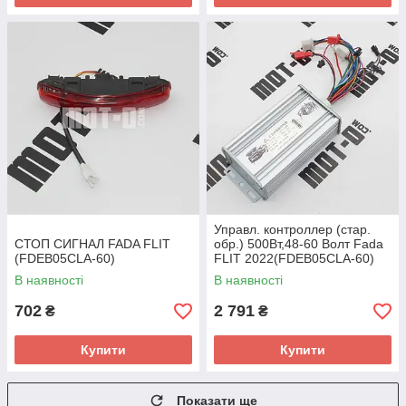
Управл. контроллер (стар.
СТОП СИГНАЛ FADA FLIT
обр.) 500Вт,48-60 Волт Fada
(FDEB05CLA-60)
FLIT 2022(FDEB05CLA-60)
В наявності
В наявності
702
2 791
₴
₴
Купити
Купити
Показати ще