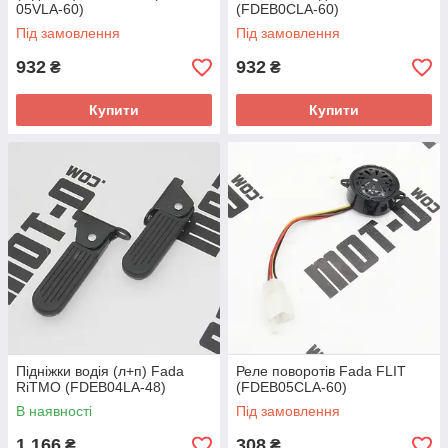
05VLA-60)
(FDEB0CLA-60)
Під замовлення
Під замовлення
932
932
₴
₴
Купити
Купити
Підніжки водія (л+п) Fada
Реле поворотів Fada FLIT
RiTMO (FDEB04LA-48)
(FDEB05CLA-60)
В наявності
Під замовлення
1 166
308
₴
₴