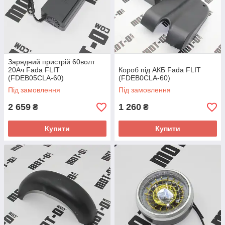
Зарядний пристрій 60волт
20Ач Fada FLIT
Короб під АКБ Fada FLIT
(FDEB05CLA-60)
(FDEB0CLA-60)
Під замовлення
Під замовлення
2 659
1 260
₴
₴
Купити
Купити