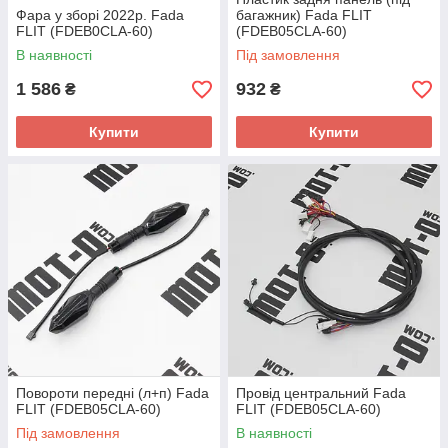
Фара у зборі 2022р. Fada
багажник) Fada FLIT
FLIT (FDEB0CLA-60)
(FDEB05CLA-60)
В наявності
Під замовлення
1 586
932
₴
₴
Купити
Купити
Повороти передні (л+п) Fada
Провід центральний Fada
FLIT (FDEB05CLA-60)
FLIT (FDEB05CLA-60)
Під замовлення
В наявності