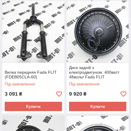
Диск задній з
Вилка передняя Fada FLIT
електродвигуном. 400ватт
(FDEB05CLA-60)
48вольт Fada FLIT
(FDEB05CLA-60)
Під замовлення
Під замовлення
3 091
9 920
₴
₴
Купити
Купити