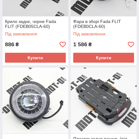
Крило заднє, чорне Fada
Фара в зборі Fada FLIT
FLIT (FDEB05CLA-60)
(FDEB0CLA-60)
Під замовлення
Під замовлення
886
1 586
₴
₴
Купити
Купити
Пластик задня панель (під