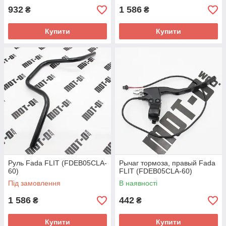
932
1 586
₴
₴
Купити
Купити
Руль Fada FLIT (FDEB05CLA-
Рычаг тормоза, правый Fada
60)
FLIT (FDEB05CLA-60)
Під замовлення
В наявності
1 586
442
₴
₴
Купити
Купити