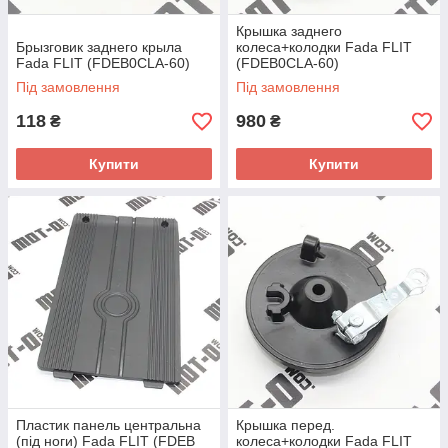
Крышка заднего
Брызговик заднего крыла
колеса+колодки Fada FLIT
Fada FLIT (FDEB0CLA-60)
(FDEB0CLA-60)
Під замовлення
Під замовлення
118
980
₴
₴
Купити
Купити
Пластик панель центральна
Крышка перед.
(під ноги) Fada FLIT (FDEB
колеса+колодки Fada FLIT