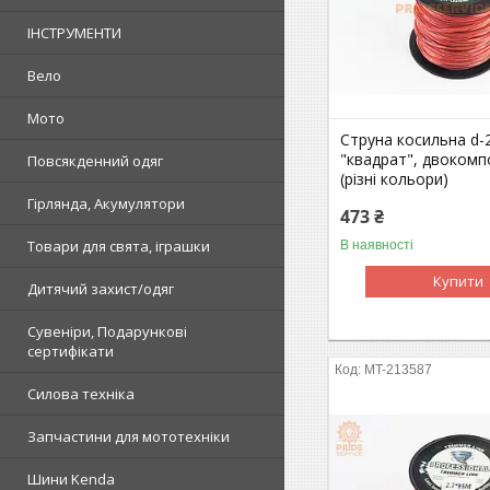
ІНСТРУМЕНТИ
Вело
Мото
Струна косильна d-
"квадрат", двоком
Повсякденний одяг
(різні кольори)
Гірлянда, Акумулятори
473 ₴
Товари для свята, іграшки
В наявності
Купити
Дитячий захист/одяг
Сувеніри, Подарункові
сертифікати
MT-213587
Силова техніка
Запчастини для мототехніки
Шини Kenda