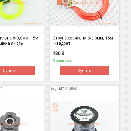
ильна d-3,0мм, 15м
Струна косильна d-3,0мм, 15м
дмінна якість
"квадрат"
180 ₴
В наявності
Купити
Купити
23
MT-213590