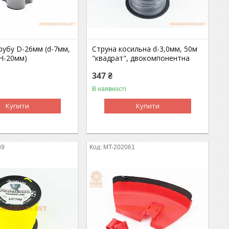
рубу D-26мм (d-7мм,
Струна косильна d-3,0мм, 50м
 H-20мм)
"квадрат", двокомпонентна
347 ₴
В наявності
Купити
Купити
89
MT-202061