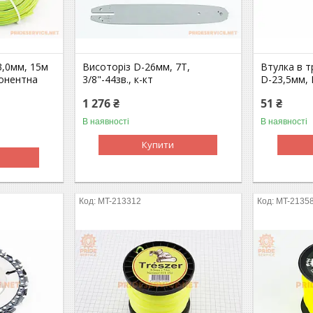
3,0мм, 15м
Висоторіз D-26мм, 7T,
Втулка в т
понентна
3/8"-44зв., к-кт
D-23,5мм,
1 276 ₴
51 ₴
В наявності
В наявності
Купити
MT-213312
MT-2135