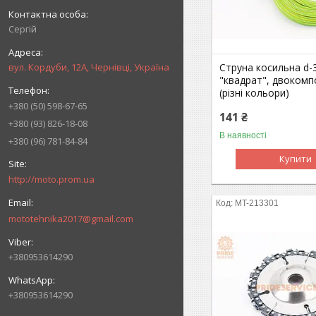
Сергій
вул. Кордуби, 12А, Чернівці, Україна
Струна косильна d-
"квадрат", двоком
(різні кольори)
+380 (50) 598-67-65
141 ₴
+380 (93) 826-18-08
В наявності
+380 (96) 781-84-84
Купити
http://moto.prom.ua
MT-213301
mototehnika2017@gmail.com
+380953614290
+380953614290