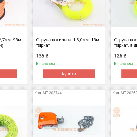
2,7мм, 95м
Струна косильна d-3,0мм, 15м
Струна кос
и)
"зірка"
"зірка", ві
135 ₴
126 ₴
В наявності
В наявності
Купити
MT-202744
MT-2026