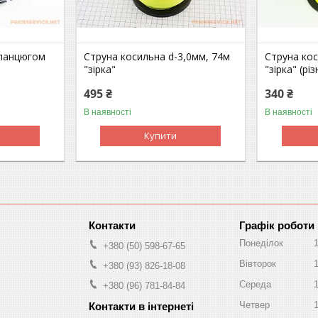
 ланцюгом
Струна косильна d-3,0мм, 74м
Струна кос
"зірка"
"зірка" (рі
495 ₴
340 ₴
В наявності
В наявності
Купити
Графік роботи
Понеділок
+380 (50) 598-67-65
Вівторок
+380 (93) 826-18-08
Середа
+380 (96) 781-84-84
Четвер