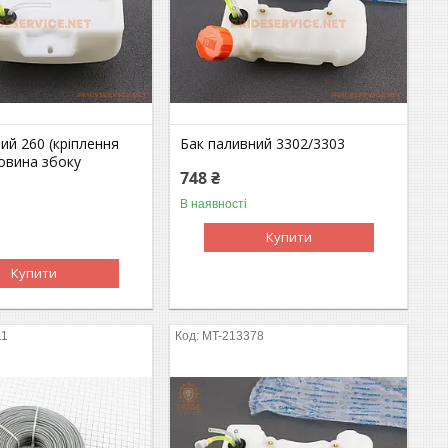
ий 260 (кріплення
Бак паливний 3302/3303
овина збоку
748 ₴
В наявності
Купити
Купити
11
MT-213378