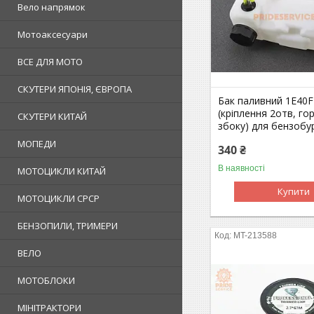
Вело напрямок
Мотоаксесуари
ВСЕ ДЛЯ МОТО
СКУТЕРИ ЯПОНІЯ, ЄВРОПА
Бак паливний 1E40F
(кріплення 2отв, го
СКУТЕРИ КИТАЙ
збоку) для бензобу
МОПЕДИ
340 ₴
В наявності
МОТОЦИКЛИ КИТАЙ
Купити
МОТОЦИКЛИ СРСР
БЕНЗОПИЛИ, ТРИМЕРИ
MT-213588
ВЕЛО
МОТОБЛОКИ
МІНІТРАКТОРИ