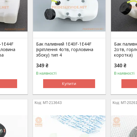
-1E44F
Бак паливний 1E40F-1E44F
Бак паливн
рловина
(кріплення 4отв, горловина
2отв, горл
ра
збоку) тип 4
коротка)
349 ₴
340 ₴
В наявності
В наявності
Купити
MT-213643
MT-2026