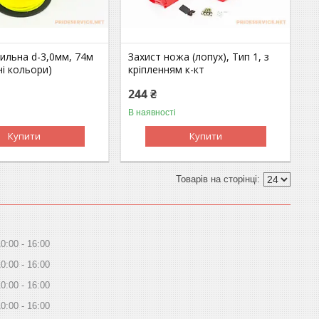
ильна d-3,0мм, 74м
Захист ножа (лопух), Тип 1, з
зні кольори)
кріпленням к-кт
244 ₴
В наявності
Купити
Купити
10:00
16:00
10:00
16:00
10:00
16:00
10:00
16:00