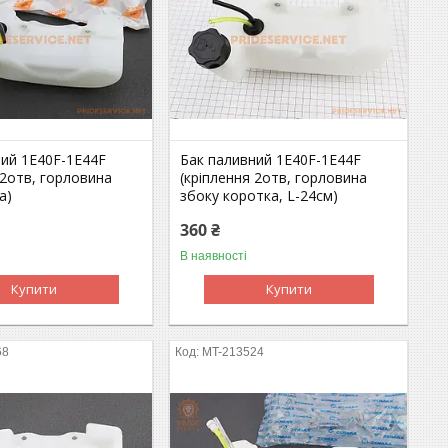
ний 1E40F-1E44F
Бак паливний 1E40F-1E44F
 2отв, горловина
(кріплення 2отв, горловина
а)
збоку коротка, L-24см)
360 ₴
В наявності
Купити
Купити
68
MT-213524