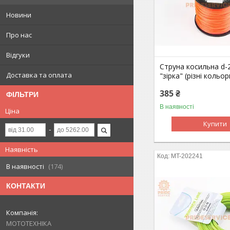
Новини
Про нас
Відгуки
Струна косильна d-
Доставка та оплата
"зірка" (різні кольор
385 ₴
ФІЛЬТРИ
В наявності
Ціна
Купити
Наявність
MT-202241
В наявності
174
КОНТАКТИ
МОТОТЕХНІКА