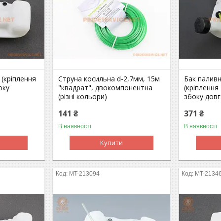
 (кріплення
Струна косильна d-2,7мм, 15м
Бак палив
оку
"квадрат", двокомпонентна
(кріплення
(різні кольори)
збоку довг
141 ₴
371 ₴
В наявності
В наявності
Купити
MT-213094
MT-2134