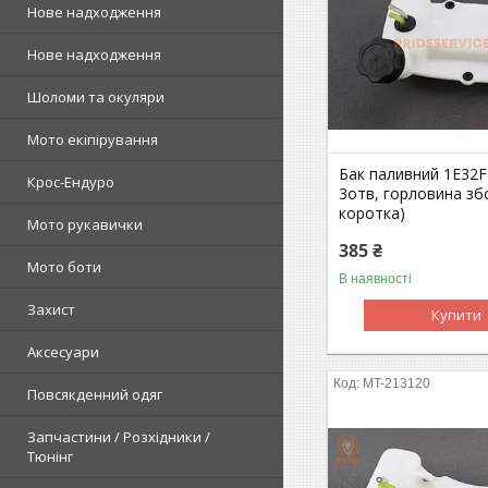
Нове надходження
Нове надходження
Шоломи та окуляри
Мото екіпірування
Бак паливний 1E32F
Крос-Ендуро
3отв, горловина зб
коротка)
Мото рукавички
385 ₴
Мото боти
В наявності
Захист
Купити
Аксесуари
MT-213120
Повсякденний одяг
Запчастини / Розхідники /
Тюнінг