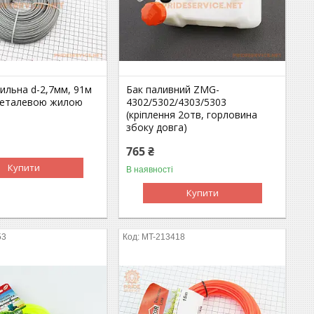
ильна d-2,7мм, 91м
Бак паливний ZMG-
 металевою жилою
4302/5302/4303/5303
(кріплення 2отв, горловина
збоку довга)
765 ₴
Купити
В наявності
Купити
53
MT-213418