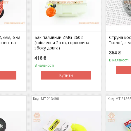
2,7мм, 67м
Бак паливний ZMG-2602
Струна кос
понентна
(кріплення 2отв, горловина
"коло", з
збоку довга)
864 ₴
416 ₴
В наявності
В наявності
Купити
MT-213498
MT-2136