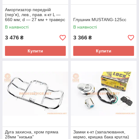
Амортизатор передній
(пер'я), лев., прав. к-кт L —
660 мм; d — 27 мм + траверс
Глушник MUSTANG-125cc
+ кріплення фари, тип 2
В наявності
В наявності
3 476
3 366
₴
₴
Купити
Купити
Дуга захисна, хром пряма
Замки к-кт (запалювання,
28мм "низька"
кермо, кришка бака кругла)