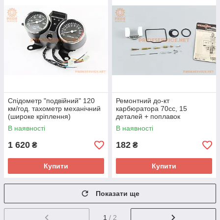
Спідометр "подвійний" 120
Ремонтний до-кт
км/год. тахометр механічний
карбюратора 70cc, 15
(широке кріплення)
деталей + поплавок
В наявності
В наявності
1 620
182
₴
₴
Купити
Купити
Показати ще
1
/ 2