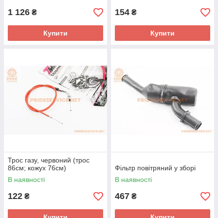
1 126
154
₴
₴
Купити
Купити
Трос газу, червоний (трос
86см; кожух 76см)
Фільтр повітряний у зборі
В наявності
В наявності
122
467
₴
₴
Купити
Купити