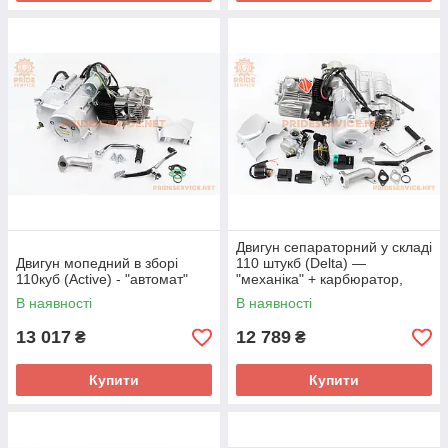
Двигун сепараторний у складі
Двигун мопедний в зборі
110 штукб (Delta) —
110куб (Active) - "автомат"
"механіка" + карбюратор,
комутатор, котушка, реле:
В наявності
В наявності
поворотів,
13 017
12 789
₴
₴
Купити
Купити