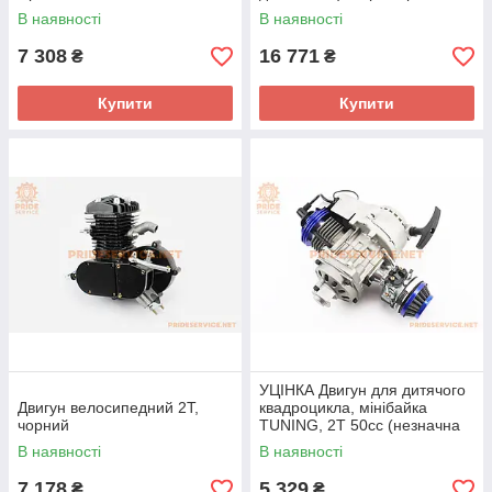
В наявності
В наявності
7 308
16 771
₴
₴
Купити
Купити
УЦІНКА Двигун для дитячого
Двигун велосипедний 2Т,
квадроцикла, мінібайка
чорний
TUNING, 2Т 50cc (незначна
вм'ятина на корпусі, див.
В наявності
В наявності
фото)
7 178
5 329
₴
₴