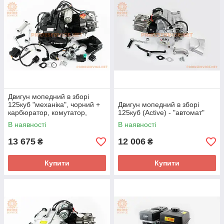
Двигун мопедний в зборі
125куб "механіка", чорний +
Двигун мопедний в зборі
карбюратор, комутатор,
125куб (Active) - "автомат"
котушка запалювання, реле
В наявності
В наявності
поворотів, стартера, напруги
13 675
12 006
₴
₴
Купити
Купити