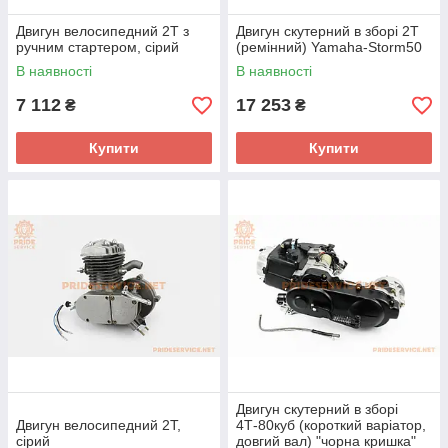
Двигун велосипедний 2Т з
Двигун скутерний в зборі 2Т
ручним стартером, сірий
(ремінний) Yamaha-Storm50
В наявності
В наявності
7 112
17 253
₴
₴
Купити
Купити
Двигун скутерний в зборі
Двигун велосипедний 2Т,
4Т-80куб (короткий варіатор,
сірий
довгий вал) "чорна кришка"