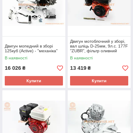
Двигун мотоблочний у зборі,
Двигун мопедний в зборі
вал шліць D-25мм, 9л.с. 177F
125куб (Active) - "механіка"
"ZUBR", фільтр оливний
В наявності
В наявності
16 026
13 419
₴
₴
Купити
Купити