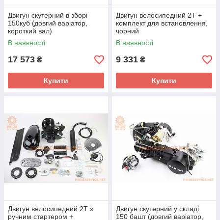
Двигун скутерний в зборі
Двигун велосипедний 2Т +
150куб (довгий варіатор,
комплект для встановлення,
короткий вал)
чорний
В наявності
В наявності
17 573
9 331
₴
₴
Купити
Купити
Двигун велосипедний 2T з
Двигун скутерний у складі
ручним стартером +
150 башт (довгий варіатор,