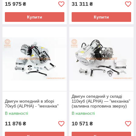
15 975
31 311
₴
₴
Купити
Купити
Двигун сепедний у складі
Двигун мопедний в зборі
110куб (ALPHA) — "механіка"
70куб (ALPHA) - "механіка"
(заливна горловина зверху)
В наявності
В наявності
11 876
10 571
₴
₴