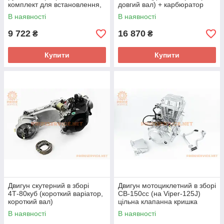
комплект для встановлення,
довгий вал) + карбюратор
ЧОРНИЙ
В наявності
В наявності
9 722
16 870
₴
₴
Купити
Купити
Двигун скутерний в зборі
Двигун мотоциклетний в зборі
4Т-80куб (короткий варіатор,
CB-150cc (на Viper-125J)
короткий вал)
цільна клапанна кришка
В наявності
В наявності