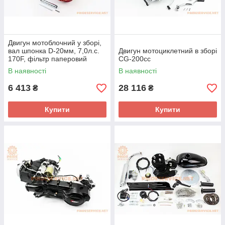
Двигун мотоблочний у зборі,
вал шпонка D-20мм, 7,0л.с.
Двигун мотоциклетний в зборі
170F, фільтр паперовий
CG-200cc
В наявності
В наявності
6 413
28 116
₴
₴
Купити
Купити