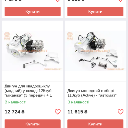
Купити
Купити
Двигун для квадроциклу
(модний) у складі 125куб —
Двигун мопедний в зборі
"міханіка" (3 передачі + 1
110куб (Active) - "автомат"
задня), сірий
В наявності
В наявності
12 724
11 615
₴
₴
Купити
Купити