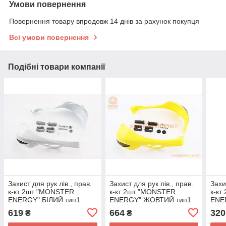
Умови повернення
Повернення товару впродовж 14 днів за рахунок покупця
Всі умови повернення
Подібні товари компанії
Захист для рук лів., прав.
Захист для рук лів., прав.
Захи
к-кт 2шт "MONSTER
к-кт 2шт "MONSTER
к-к
ENERGY" БІЛИЙ тип1
ENERGY" ЖОВТИЙ тип1
ENE
тип2
619
664
320
₴
₴