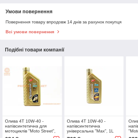
Умови повернення
Повернення товару впродовж 14 днів за рахунок покупця
Всі умови повернення
Подібні товари компанії
Олива 4T 10W-40 -
Олива 4T 10W-40 -
Олив
напівсинтетична для
напівсинтетична
напі
мотоциклів "Moto Street",
універсальна "Max", 1L
"Mot
1L