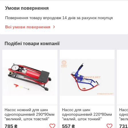
Умови повернення
Повернення товару впродовж 14 днів за рахунок покупця
Всі умови повернення
Подібні товари компанії
Насос ножний для шин
Насос для шин
Насо
однопоршневий 290*90мм
однопоршневий 220*80мм
одн
"великий, шток товстий"
"малий, шток тонкий"
"вел
червоний
синій
чер
785
557
731
₴
₴