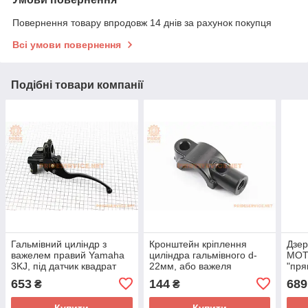
Повернення товару впродовж 14 днів за рахунок покупця
Всі умови повернення
Подібні товари компанії
Гальмівний циліндр з
Кронштейн кріплення
Дзер
важелем правий Yamaha
циліндра гальмівного d-
МОТ
3KJ, під датчик квадрат
22мм, або важеля
"пря
гальмівного до керма з
чорн
653
144
689
₴
₴
отвором під дзеркало, М8
болт
Купити
Купити