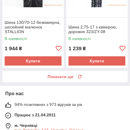
Шина 130/70-12 безкамерна,
шосейний малюнок
Шина 2,75-17 з камерою,
STALLION
дорожня 323/ZY-08
В наявності
В наявності
1 944
1 239
₴
₴
Купити
Купити
Показати ще
Про нас
94% позитивних з 973 відгуків за рік
Працює з 21.04.2011
м. Чернівці
вул. Кордуби, 12А, Чернівці, Україна