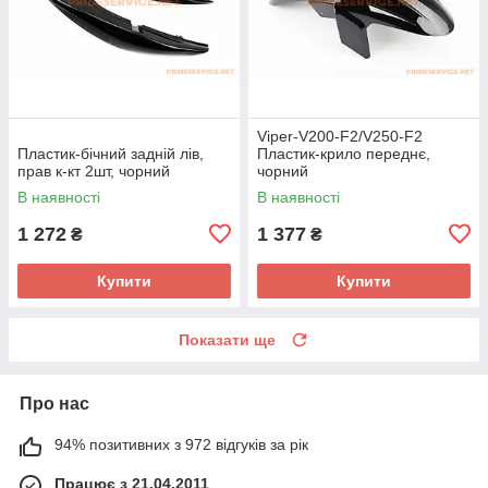
Viper-V200-F2/V250-F2
Пластик-бічний задній лів,
Пластик-крило переднє,
прав к-кт 2шт, чорний
чорний
В наявності
В наявності
1 272
1 377
₴
₴
Купити
Купити
Показати ще
Про нас
94% позитивних з 972 відгуків за рік
Працює з 21.04.2011