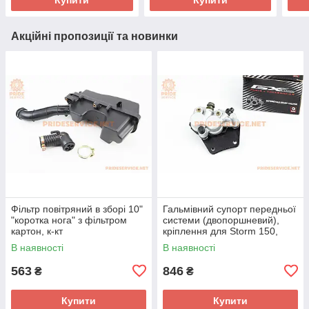
Акційні пропозиції та новинки
Фільтр повітряний в зборі 10"
Гальмівний супорт передньої
"коротка нога" з фільтром
системи (двопоршневий),
картон, к-кт
кріплення для Storm 150,
(зовнішні направляючі болти)
В наявності
В наявності
тип 2
563
846
₴
₴
Купити
Купити