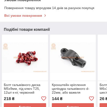
Повернення товару впродовж 14 днів за рахунок покупця
Всі умови повернення
Подібні товари компанії
Болт гальмівного диска
Кронштейн кріплення
Болт
M5x9мм, під ключ Т25,
циліндра гальмівного d-
M6x1
12шт к-кт, червоний
22мм, або важеля
шест
гальмівного до керма з
чор
218
144
26
₴
₴
отвором під дзеркало, М8
Купити
Купити