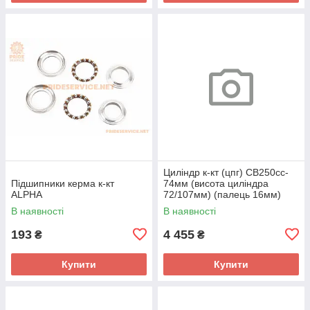
Циліндр к-кт (цпг) CB250cc-
Підшипники керма к-кт
74мм (висота циліндра
ALPHA
72/107мм) (палець 16мм)
"поршень з тефлоновим
В наявності
В наявності
покриттям" (BigBor)
193
4 455
₴
₴
Купити
Купити