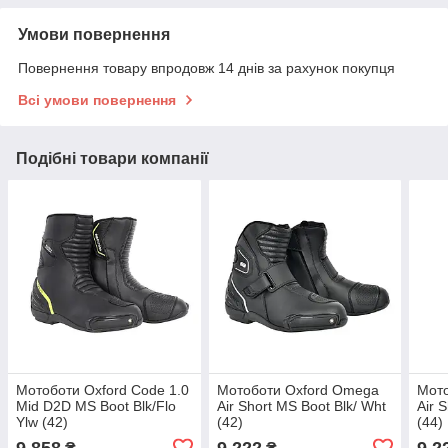
Умови повернення
Повернення товару впродовж 14 днів за рахунок покупця
Всі умови повернення
Подібні товари компанії
Мотоботи Oxford Code 1.0
Мотоботи Oxford Omega
Мот
Mid D2D MS Boot Blk/Flo
Air Short MS Boot Blk/ Wht
Air 
Ylw (42)
(42)
(44)
9 858
9 222
9 2