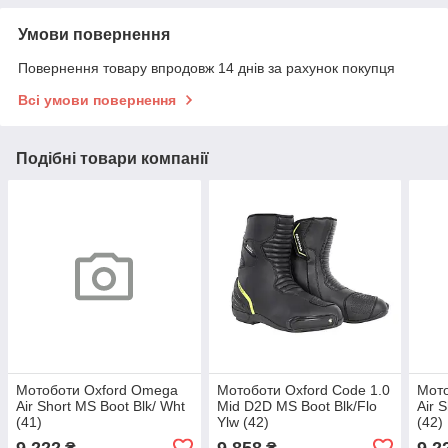
Умови повернення
Повернення товару впродовж 14 днів за рахунок покупця
Всі умови повернення
Подібні товари компанії
Мотоботи Oxford Omega
Мотоботи Oxford Code 1.0
Мот
Air Short MS Boot Blk/ Wht
Mid D2D MS Boot Blk/Flo
Air 
(41)
Ylw (42)
(42)
9 222
9 858
9 2