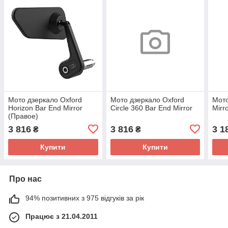
Мото дзеркало Oxford
Мото дзеркало Oxford
Мото
Horizon Bar End Mirror
Circle 360 Bar End Mirror
Mirro
(Правое)
3 816
3 816
3 1
₴
₴
Купити
Купити
Про нас
94% позитивних з 975 відгуків за рік
Працює з 21.04.2011