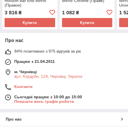
Horizon Bar End Mirror
Mirror Chrome (Праве)
Mirr
(Правое)
Univ
3 816
1 082
1 5
₴
₴
Купити
Купити
Про нас
94% позитивних з 975 відгуків за рік
Працює з 21.04.2011
м. Чернівці
вул. Кордуби, 12А, Чернівці, Україна
Контакти
Сьогодні працює з 10:00 до 15:00
Показати весь графік роботи
Про нас