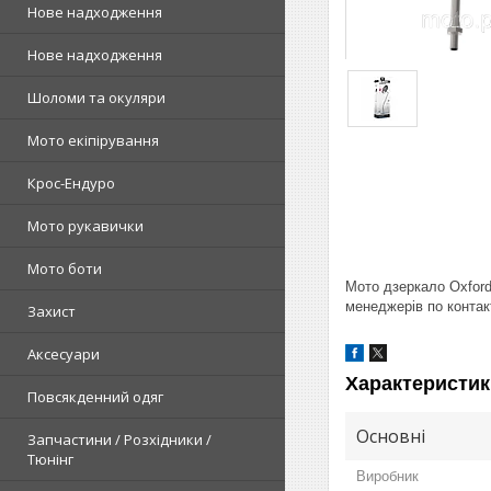
Нове надходження
Нове надходження
Шоломи та окуляри
Мото екіпірування
Крос-Ендуро
Мото рукавички
Мото боти
Мото дзеркало Oxford
менеджерів по контак
Захист
Аксесуари
Характеристик
Повсякденний одяг
Основні
Запчастини / Розхідники /
Тюнінг
Виробник