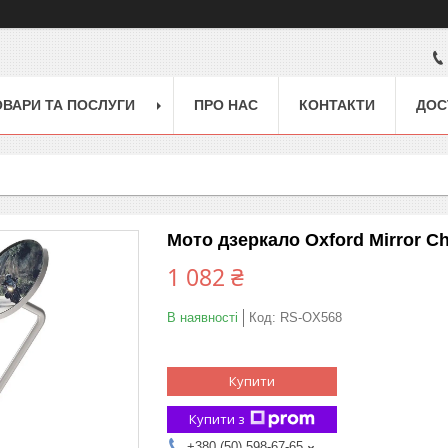
ОВАРИ ТА ПОСЛУГИ
ПРО НАС
КОНТАКТИ
ДОС
Мото дзеркало Oxford Mirror C
1 082 ₴
В наявності
Код:
RS-OX568
Купити
Купити з
+380 (50) 598-67-65