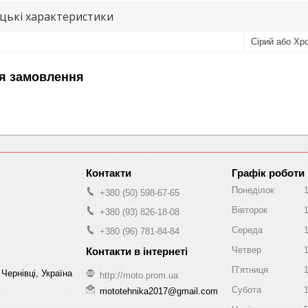
цькі характеристики
Сірий або Хр
я замовлення
Графік роботи
Понеділок
+380 (50) 598-67-65
Вівторок
+380 (93) 826-18-08
Середа
+380 (96) 781-84-84
Четвер
Пʼятниця
Чернівці, Україна
http://moto.prom.ua
Субота
mototehnika2017@gmail.com