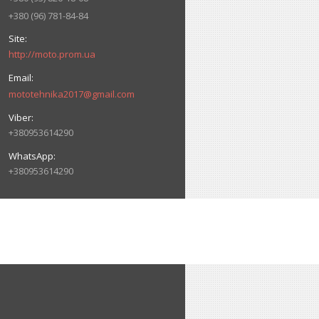
+380 (96) 781-84-84
http://moto.prom.ua
mototehnika2017@gmail.com
+380953614290
+380953614290