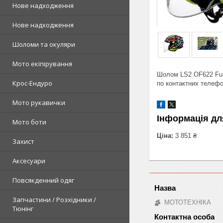
Нове надходження
Нове надходження
Шоломи та окуляри
Мото екіпірування
Шолом LS2 OF622 Funn
Крос-Ендуро
по контактних телефо
Мото рукавички
Інформація дл
Мото боти
Ціна:
3 851 ₴
Захист
Аксесуари
Повсякденний одяг
Запчастини / Розхідники /
МОТОТЕХНІКА
Тюнінг