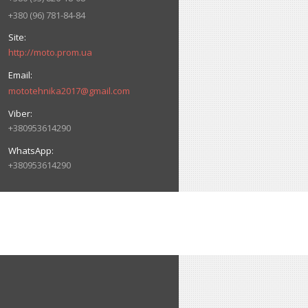
+380 (96) 781-84-84
http://moto.prom.ua
mototehnika2017@gmail.com
+380953614290
+380953614290