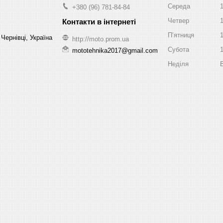
Середа
+380 (96) 781-84-84
Четвер
Пʼятниця
Чернівці, Україна
http://moto.prom.ua
Субота
mototehnika2017@gmail.com
Неділя