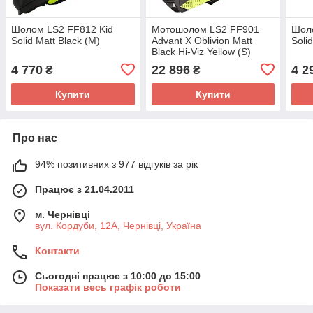
Шолом LS2 FF812 Kid
Мотошолом LS2 FF901
Шоло
Solid Matt Black (M)
Advant X Oblivion Matt
Soli
Black Hi-Viz Yellow (S)
4 770
22 896
4 2
₴
₴
Купити
Купити
Про нас
94% позитивних з 977 відгуків за рік
Працює з 21.04.2011
м. Чернівці
вул. Кордуби, 12А, Чернівці, Україна
Контакти
Сьогодні працює з 10:00 до 15:00
Показати весь графік роботи