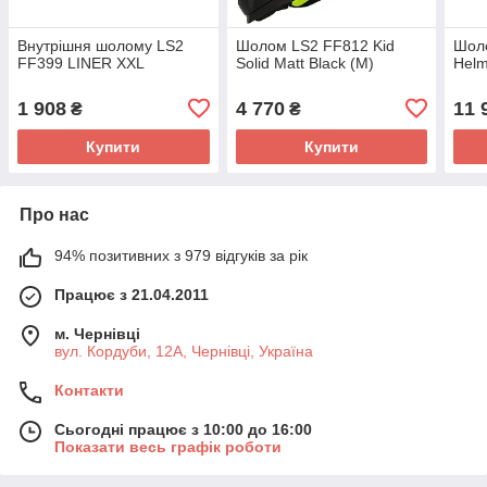
Внутрішня шолому LS2
Шолом LS2 FF812 Kid
Шол
FF399 LINER XXL
Solid Matt Black (M)
Helm
1 908
4 770
11 
₴
₴
Купити
Купити
Про нас
94% позитивних з 979 відгуків за рік
Працює з 21.04.2011
м. Чернівці
вул. Кордуби, 12А, Чернівці, Україна
Контакти
Сьогодні працює з 10:00 до 16:00
Показати весь графік роботи