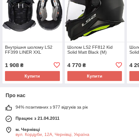
Внутрішня шолому LS2
Шолом LS2 FF812 Kid
Шоло
FF399 LINER XXL
Solid Matt Black (M)
Soli
1 908
4 770
4 2
₴
₴
Купити
Купити
Про нас
94% позитивних з 977 відгуків за рік
Працює з 21.04.2011
м. Чернівці
вул. Кордуби, 12А, Чернівці, Україна