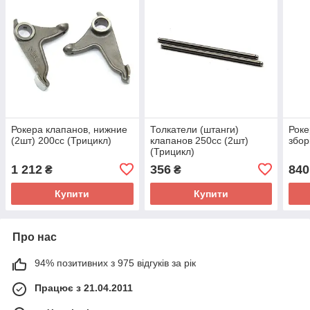
Рокера клапанов, нижние
Толкатели (штанги)
Роке
(2шт) 200сс (Трицикл)
клапанов 250сс (2шт)
збор
(Трицикл)
1 212
356
840
₴
₴
Купити
Купити
Про нас
94% позитивних з 975 відгуків за рік
Працює з 21.04.2011