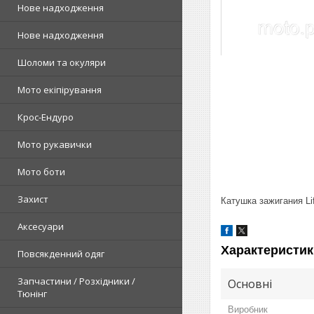
Нове надходження
Нове надходження
Шоломи та окуляри
Мото екіпірування
Крос-Ендуро
Мото рукавички
Мото боти
Захист
Катушка зажигания Li
Аксесуари
Характеристик
Повсякденний одяг
Запчастини / Розхідники /
Основні
Тюнінг
Виробник