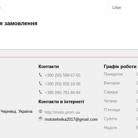
ю
Lifan
я замовлення
Графік роботи
Понеділок
+380 (50) 598-67-65
Вівторок
+380 (93) 826-18-08
Середа
+380 (96) 781-84-84
Четвер
Пʼятниця
Чернівці, Україна
http://moto.prom.ua
Субота
mototehnika2017@gmail.com
Неділя