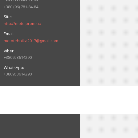
+380 (96) 781-84-84
http://moto.prom.ua
mototehnika2017@gmail.com
+380953614290
+380953614290