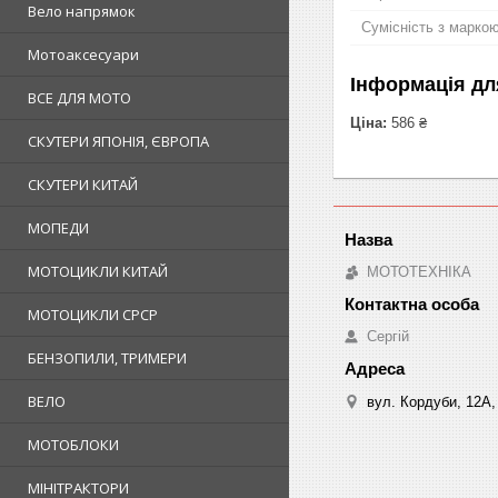
Вело напрямок
Сумісність з марко
Мотоаксесуари
Інформація дл
ВСЕ ДЛЯ МОТО
Ціна:
586 ₴
СКУТЕРИ ЯПОНІЯ, ЄВРОПА
СКУТЕРИ КИТАЙ
МОПЕДИ
МОТОЦИКЛИ КИТАЙ
МОТОТЕХНІКА
МОТОЦИКЛИ СРСР
Сергій
БЕНЗОПИЛИ, ТРИМЕРИ
ВЕЛО
вул. Кордуби, 12А, 
МОТОБЛОКИ
МІНІТРАКТОРИ