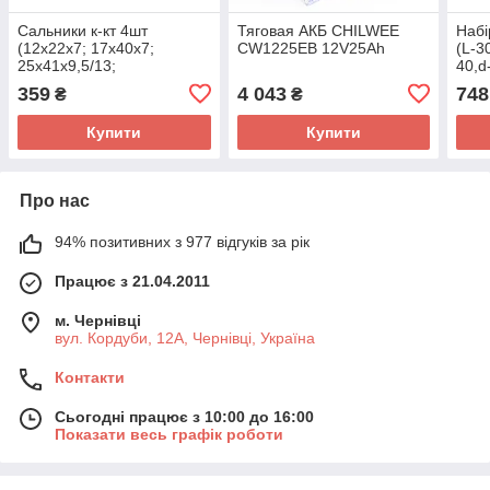
Сальники к-кт 4шт
Тяговая АКБ CHILWEE
Набі
(12x22x7; 17x40x7;
CW1225EB 12V25Ah
(L-30
25x41x9,5/13;
40,d
25x52x9,5/13) редуктора
45;d
359
4 043
748
₴
₴
+О-кільце 2,6x40, О-кільце
виді
2,6x45
Купити
Купити
Про нас
94% позитивних з 977 відгуків за рік
Працює з 21.04.2011
м. Чернівці
вул. Кордуби, 12А, Чернівці, Україна
Контакти
Сьогодні працює з 10:00 до 16:00
Показати весь графік роботи