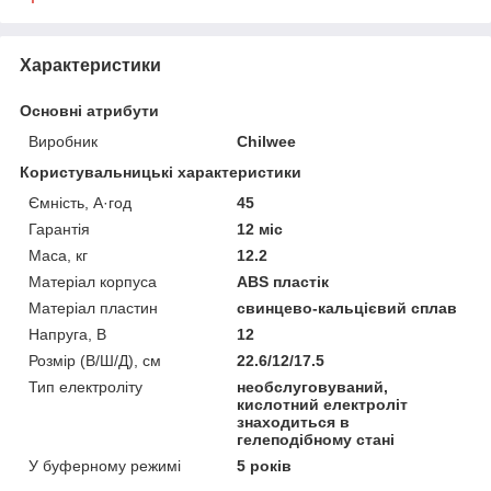
Характеристики
Основні атрибути
Виробник
Chilwee
Користувальницькі характеристики
Ємність, А·год
45
Гарантія
12 міс
Маса, кг
12.2
Матеріал корпуса
ABS пластік
Матеріал пластин
свинцево-кальцієвий сплав
Напруга, В
12
Розмір (В/Ш/Д), см
22.6/12/17.5
Тип електроліту
необслуговуваний,
кислотний електроліт
знаходиться в
гелеподібному стані
У буферному режимі
5 років