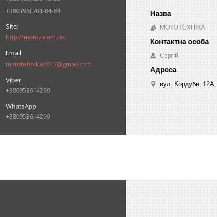
+380 (96) 781-84-84
МОТОТЕХНІКА
http://moto.prom.ua
Сергій
mototehnika2017@gmail.com
вул. Кордуби, 12А, 
+380953614290
+380953614290