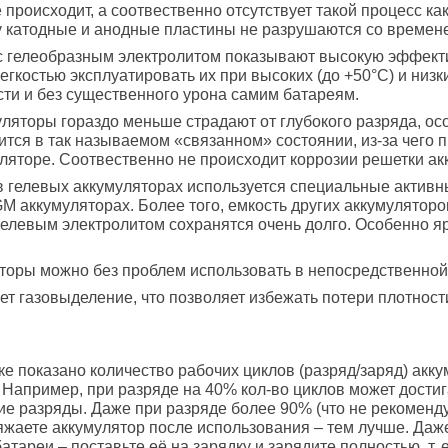
е происходит, а соотвественно отсутствует такой процесс к
у катодные и анодные пластины не разрушаются со времен
 с гелеобразным электролитом показывают высокую эффект
егкостью эксплуатировать их при высоких (до +50°C) и низк
ти и без существенного урона самим батареям.
уляторы гораздо меньше страдают от глубокого разряда, осо
ится в так называемом «связанном» состоянии, из-за чего пр
ляторе. Соотвественно не происходит коррозии решетки ак
то в гелевых аккумуляторах используется специальные актив
M аккумуляторах. Более того, емкость других аккумуляторо
гелевым электролитом сохранятся очень долго. Особенно я
яторы можно без проблем использовать в непосредственной
ует газовыделение, что позволяет избежать потери плотност
е показано количество рабочих циклов (разряд/заряд) акку
 Например, при разряде на 40% кол-во циклов может дости
ие разряды. Даже при разряде более 90% (что не рекоменду
жаете аккумулятор после использования – тем лучше. Даже
атареи – поставьте её на зарядку и зарядите полностью, т. 