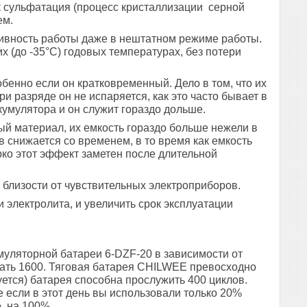
ак сульфатация (процесс кристаллизации серной
ем.
ивность работы даже в нештатном режиме работы.
их (до -35°C) годовых температурах, без потери
бенно если он кратковременный. Дело в том, что их
и разряде он не испаряется, как это часто бывает в
кумулятора и он служит гораздо дольше.
ный материал, их емкость гораздо больше нежели в
в снижается со временем, в то время как емкость
рко этот эффект заметен после длительной
 близости от чувствительных электроприборов.
и электролита, и увеличить срок эксплуатации
муляторной батареи 6-DZF-20 в зависимости от
гать 1600. Тяговая батарея CHILWEE превосходно
ется) батарея способна прослужить 400 циклов.
 если в этот день вы использовали только 20%
е. на 100%