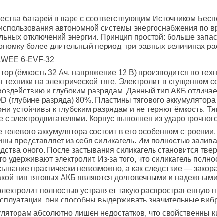
ества батарей в паре с соответствующим Источником Бесп
использования автономной системы энергоснабжения по вр
ьных отключений энергии. Принцип простой: больше запас
тономку более длительный период при равных величинах р
LWEE 6-EVF-32
тор (ёмкость 32 Ач, напряжение 12 В) производится по тех
 техники на электрической тяге. Электролит в сгущенном с
воздействию и глубоким разрядам. Данный тип АКБ отлича
D (глубине разряда) 80%. Пластины тягового аккумулятор
они устойчивы к глубоким разрядам и не теряют ёмкость. Т
е с электродвигателями. Корпус выполнен из ударопрочно
 гелевого аккумулятора состоит в его особенном строении
ны представляет из себя силикагель. Им полностью залив
дства оного. После застывания силикагель становится тве
что удерживают электролит. Из-за того, что силикагель пол
ыпание практически невозможно, а как следствие — закор
акой тип тяговых АКБ являются долговечными и надежными
электролит полностью устраняет такую распространенную п
сплуатации, они способны выдерживать значительные вибр
уляторам абсолютно лишен недостатков, что свойственны 