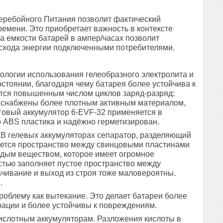
еребойного Питания позволит фактический
емени. Это приобретает важность в контексте
а емкости батарей в ампер/часах позволит
асхода энергии подключенными потребителями.
нологии использования гелеобразного электролита и
остоянии, благодаря чему батарея более устойчива к
ется повышенным числом циклов заряд-разряд:
а снабжены более плотным активным материалом,
яговый аккумулятор 6-EVF-32 применяется в
го ABS пластика и надёжно герметизирован.
. В гелевых аккумуляторах сепаратор, разделяющий
ается пространство между свинцовыми пластинами
рдым веществом, которое имеет огромное
ностью заполняет пустое пространство между
ачивание и выход из строя тоже маловероятны.
.
роблему как вытекание. Это делает батареи более
ации и более устойчивы к повреждениям.
кислотным аккумуляторам. Разложения кислоты в