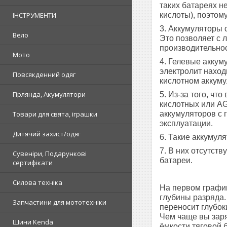
таких батареях н
ІНСТРУМЕНТИ
кислоты), поэтом
3. Аккумуляторы
Вело
Это позволяет с л
производительнос
Мото
4. Гелевые аккум
электролит наход
Повсякденний одяг
кислотном аккуму
Гірлянда, Акумулятори
5. Из-за того, ч
кислотных или AG
Товари для свята, іграшки
аккумуляторов с 
эксплуатации.
Дитячий захист/одяг
6. Такие аккумул
7. В них отсутств
Сувеніри, Подарункові
батареи.
сертифікати
Силова техніка
На первом график
глубины разряда.
Запчастини для мототехніки
переносит глубок
Чем чаще вы заря
Шини Kenda
ёмкости тяговой б