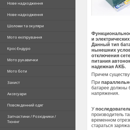
Нове надходження
Нове надходження
Шоломи та окуляри
Функциональное
Мото екіпірування
и электрических
Данный тип бат
Крос-Ендуро
нынешних услов
отключения сете
Мото рукавички
питания автоном
надежная АКБ.
Мото боти
Причем существу
Захист
При
параллель
батарее должны б
напряжения.
Аксесуари
Повсякденний одяг
У
последовател
производитель та
Запчастини / Розхідники /
временном отрезк
Тюнінг
стараться заряж