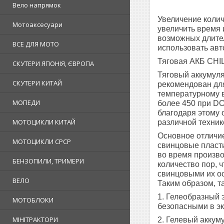
Вело напрямок
Увеличение колич
Мотоаксесуари
увеличить время 
возможных длител
ВСЕ ДЛЯ МОТО
использовать ав
Тяговая АКБ CHI
СКУТЕРИ ЯПОНІЯ, ЄВРОПА
Тяговый аккумуля
СКУТЕРИ КИТАЙ
рекомендован для
температурному 
МОПЕДИ
более 450 при DO
благодаря этому 
МОТОЦИКЛИ КИТАЙ
различной техник
Основное отличие
МОТОЦИКЛИ СРСР
свинцовые пласти
во время произво
БЕНЗОПИЛИ, ТРИМЕРИ
количество пор, 
свинцовыми их ос
ВЕЛО
Таким образом, т
1. Гелеобразный 
МОТОБЛОКИ
безопасными в эк
МІНІТРАКТОРИ
2. Гелевый аккум