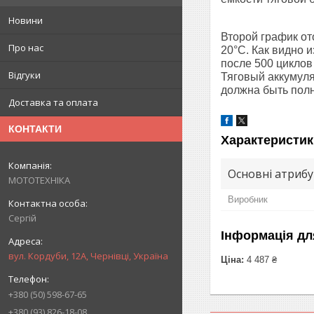
Новини
Второй график от
Про нас
20°С. Как видно 
после 500 циклов
Відгуки
Тяговый аккумуля
должна быть пол
Доставка та оплата
КОНТАКТИ
Характеристик
Основні атриб
МОТОТЕХНІКА
Виробник
Сергій
Інформація дл
вул. Кордуби, 12А, Чернівці, Україна
Ціна:
4 487 ₴
+380 (50) 598-67-65
+380 (93) 826-18-08