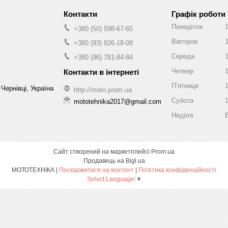
Графік роботи
Понеділок
+380 (50) 598-67-65
Вівторок
+380 (93) 826-18-08
Середа
+380 (96) 781-84-84
Четвер
Пʼятниця
Чернівці, Україна
http://moto.prom.ua
Субота
mototehnika2017@gmail.com
Неділя
Сайт створений на маркетплейсі
Prom.ua
Продавець на Bigl.ua
МОТОТЕХНІКА |
Поскаржитися на контент
|
Політика конфіденційності
Select Language
▼