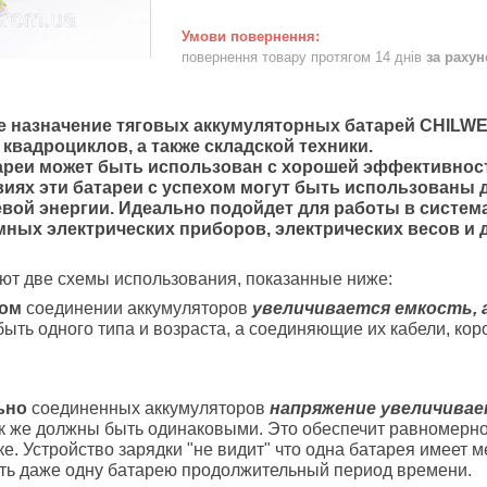
повернення товару протягом 14 днів
за раху
 назначение тяговых аккумуляторных батарей CHILWEE
 квадроциклов, а также складской техники.
ареи может быть использован с хорошей эффективност
иях эти батареи с успехом могут быть использованы 
вой энергии. Идеально подойдет для работы в система
ных электрических приборов, электрических весов и д
ют две схемы использования, показанные ниже:
ном
соединении аккумуляторов
увеличивается емкость, 
ыть одного типа и возраста, а соединяющие их кабели, ко
ьно
соединенных аккумуляторов
напряжение увеличивае
к же должны быть одинаковыми. Это обеспечит равномерно
е. Устройство зарядки "не видит" что одна батарея имеет 
ать даже одну батарею продолжительный период времени.