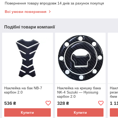
Повернення товару впродовж 14 днів за рахунок покупця
Всі умови повернення
Подібні товари компанії
Наклейка на бак NB-7
Наклейка на кришку бака
Накл
карбон 2.0
NK-4 Suzuki — Hyosung
рези
карбон 2.0
4мм
536
328
1 1
₴
₴
Купити
Купити