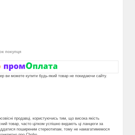
нок покупця
пер ви можете купити будь-який товар не покидаючи сайту.
овісні продавці, користуючись тим, що висока якість
сний товар, часто цілком успішно видають ці ланцюги за
не піддатися поширеним стереотипам, тому не намагатимемося
конкретно про Сhoho.