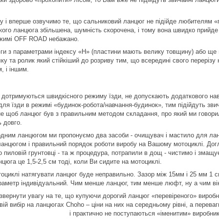
у і вперше озвучимо те, що сальниковий ланцюг не підійде любителям «п
акого ланцюга збільшена, шумність скорочена, і тому вона швидко прийде 
режимі OFF ROAD небажано.
ги з параметрами індексу «Н» (пластини мають велику товщину) або ще м
у та ролик який стійкіший до розриву тим, що всередині свого перерізу 
м, і іншим.
кі дотримуються швидкісного режиму їзди, не допускають додаткового н
ля їзди в режимі «будинок-робота/навчання-будинок», тим підійдуть зви
не щоб ланцюг був з правильним методом складання, про який ми говор
ь довго.
дним ланцюгом ми пропонуємо два засоби - очищувач і мастило для лан
анцюгом і правильний порядок роботи виробу на Вашому мотоциклі. Догля
о пиловій грунтовці - та ж процедура, потрапили в дощ - чистимо і змащу
юга це 1,5-2,5 см тоді, коли Ви сидите на мотоциклі.
тоциклі натягувати ланцюг буде неправильно. Зазор між 15мм і 25 мм 1 
раметр індивідуальний. Чим менше ланцюг, тим менше люфт, ну а чим він
вернути увагу на те, що купуючи дорогий ланцюг «перевіреного» виробник
ій вибір на ланцюгах Choho – ціни на них на середньому рівні, а переваг
і практично не поступаються «іменитим» виробник