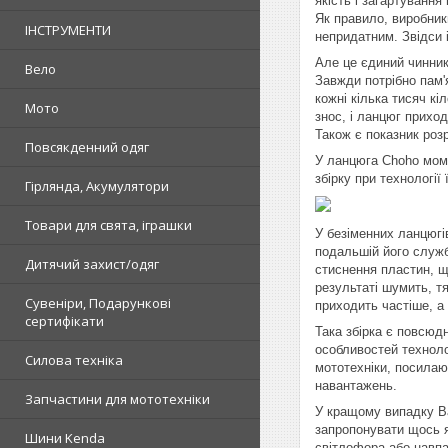
якість і загартування
Як правило, виробник
ІНСТРУМЕНТИ
непридатним. Звідси і
Але це єдиний чинник
Вело
Завжди потрібно пам'
кожні кілька тисяч кі
Мото
знос, і ланцюг прихо
Також є показник розр
Повсякденний одяг
У ланцюга Choho моме
збірку при технології 
Гірлянда, Акумулятори
Товари для свята, іграшки
У безіменних ланцюгі
подальшій його служб
Дитячий захист/одяг
стиснення пластин, щ
результаті шумить, т
Сувеніри, Подарункові
приходить частіше, а
сертифікати
Така збірка є повсюдн
особливостей техноло
Силова техніка
мототехніки, посилаюч
навантажень.
Запчастини для мототехніки
У кращому випадку Ва
запропонувати щось я
Шини Kenda
світлофора або навпа