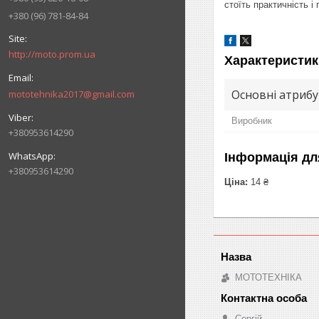
стоїть практичність і
+380 (96) 781-84-84
http://moto.prom.ua
Характеристик
Основні атриб
mototehnika2017@gmail.com
Виробник
+380953614290
Інформація дл
+380953614290
Ціна:
14 ₴
МОТОТЕХНІКА
Сергій