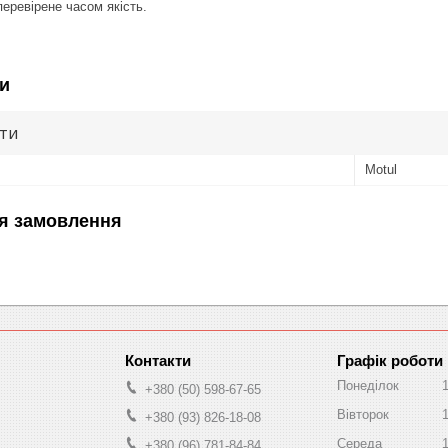
 перевірене часом якість.
и
ути
Motul
я замовлення
Графік роботи
Понеділок
+380 (50) 598-67-65
Вівторок
+380 (93) 826-18-08
Середа
+380 (96) 781-84-84