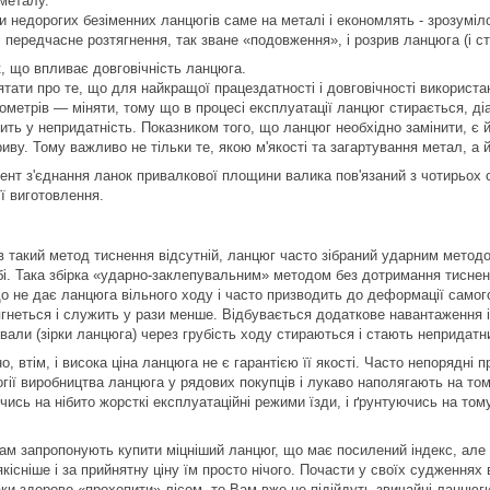
 металу.
и недорогих безіменних ланцюгів саме на металі і економлять - зрозумі
 передчасне розтягнення, так зване «подовження», і розрив ланцюга (і ст
, що впливає довговічність ланцюга.
ятати про те, що для найкращої працездатності і довговічності використ
лометрів — міняти, тому що в процесі експлуатації ланцюг стирається, д
дить у непридатність. Показником того, що ланцюг необхідно замінити, є 
иву. Тому важливо не тільки те, якою м'якості та загартування метал, а й
нт з'єднання ланок привалкової площини валика пов'язаний з чотирьох 
її виготовлення.
в такий метод тиснення відсутній, ланцюг часто зібраний ударним метод
і. Така збірка «ударно-заклепувальним» методом без дотримання тисне
о не дає ланцюга вільного ходу і часто призводить до деформації самого
ягнеться і служить у рази менше. Відбувається додаткове навантаження і
 вали (зірки ланцюга) через грубість ходу стираються і стають непридат
о, втім, і висока ціна ланцюга не є гарантією її якості. Часто непорядн
гії виробництва ланцюга у рядових покупців і лукаво наполягають на то
ись на нібито жорсткі експлуатаційні режими їзди, і ґрунтуючись на том
м запропонують купити міцніший ланцюг, що має посилений індекс, але 
кісніше і за прийнятну ціну їм просто нічого. Почасти у своїх судженнях
ки здорово «прохопити» лісом, то Вам вже не підійдуть звичайні ланцюг