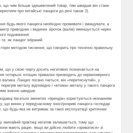
ло, що чим більше здешевлений товар, тим швидше він стане
ереотипи про китайські ланцюги до речі також J).
ання будь-якого ланцюга необхідно промивати і змащувати, а
іаметр приводних і ведених зірочок (валів) зменшується через
його подовження.
 те, як ланцюг зібраний.
сторін методом тиснення, що говорить про технічно правильну
ом, що у свою чергу досить негативно позначається на
ння чотирьох площин привалки призводить до нерівномірного
 валика. Ланцюг погано гнеться, він «перетиснутий», у
 перегрів металу відповідно і «втома» металу у такого ланцюга
ними значно швидше.
і продавці багатьох іменитих «брендів» користуються незнанням
му, що винен у передчасному зносі/розриві ланцюга господар
у, що будь-яка не витримає за такої експлуатації критичних
у звичайній практиці негатив залишається, тому що
 вони мають рацію, якщо ви дійсно любите «зриватися» зі
и, необхідні ланцюги з посиленими параметрами, сальниками і