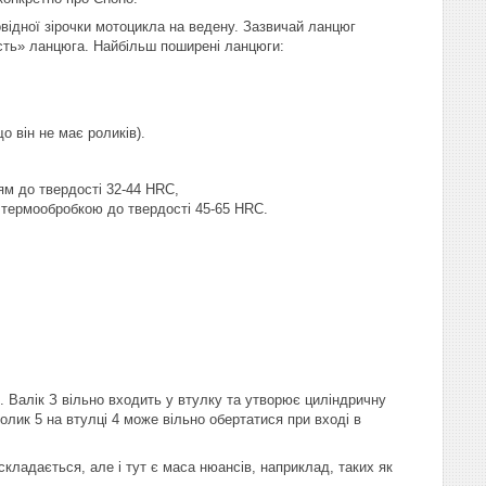
відної зірочки мотоцикла на ведену. Зазвичай ланцюг
ість» ланцюга. Найбільш поширені ланцюги:
о він не має роликів).
ям до твердості 32-44 HRC,
з термообробкою до твердості 45-65 HRC.
. Валік З вільно входить у втулку та утворює циліндричну
олик 5 на втулці 4 може вільно обертатися при вході в
складається, але і тут є маса нюансів, наприклад, таких як