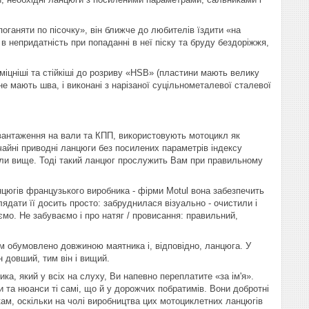
оганяти по пісочку», він ближче до любителів їздити «на
в непридатність при попаданні в неї піску та бруду бездоріжжя,
іцніші та стійкіші до розриву «HSB» (пластини мають велику
не мають шва, і виконані з нарізаної суцільнометалевої сталевої
авантаження на вали та КПП, використовують мотоцикл як
чайні приводні ланцюги без посилених параметрів індексу
или вище. Тоді такий ланцюг прослужить Вам при правильному
цюгів французького виробника - фірми Motul вона забезпечить
дати її досить просто: забруднилася візуально - очистили і
ємо. Не забуваємо і про натяг / провисання: правильний,
см обумовлено довжиною маятника і, відповідно, ланцюга. У
 довший, тим він і вищий.
а, який у всіх на слуху, Ви напевно переплатите «за ім'я».
и та нюанси ті самі, що й у дорожчих побратимів. Вони добротні
ам, оскільки на чолі вир
обництва цих мотоциклетних ланцюгів