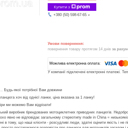
Купити з
+380 (50) 598-67-65
повернення товару протягом 14 днів
за раху
У компанії підключені електронні платежі. Те
.. Будь-якої потрібної Вам довжини
анцюга хоч від однієї ланки, ціна вказана за 1 ланку!
міри ми можемо Вам відрізати!
ський виробник брендованих мотоциклетних приводних ланцюгів. Недоброс
охо явно не відповідає загальному стереотипу made in China = низькоякі
ені в тому, що наші клієнти - розсудливі люди, здатні оцінити якість і 
а просто постараємося розповісти про ланцюги для мотоциклів загалом і 