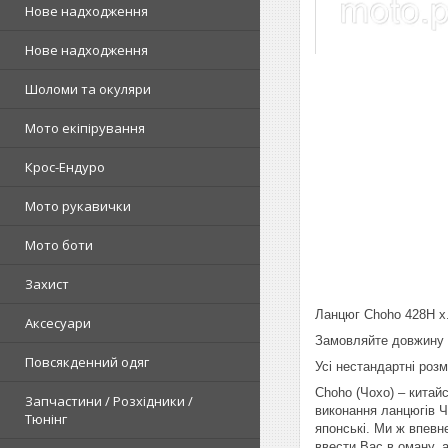
Нове надходження
Нове надходження
Шоломи та окуляри
Мото екіпірування
Крос-Ендуро
Мото рукавички
Мото боти
Захист
Ланцюг Choho 428H x.
Аксесуари
Замовляйте довжину л
Повсякденний одяг
Усі нестандартні роз
Сhoho (Чохо) – китай
Запчастини / Розхідники /
виконання ланцюгів Ч
Тюнінг
японські. Ми ж впевн
ввести Вас в оману, 