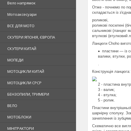
Вело напрямок
Отже - почнемо по по
складається із з'єдн
Мотоаксесуари
роликові,
ВСЕ ДЛЯ МОТО
роликові посилені (бі
сальникові (ланцюг м
втулкові (втулковий л
СКУТЕРИ ЯПОНІЯ, ЄВРОПА
Ланцюги Сhoho вигото
СКУТЕРИ КИТАЙ
пластини — із с
валики, втулки, р
МОПЕДИ
.
МОТОЦИКЛИ КИТАЙ
Конструкція ланцюга:
МОТОЦИКЛИ СРСР
2 - пластина внутр
3 - валик;
БЕНЗОПИЛИ, ТРИМЕРИ
4 - втулка;
5 - ролик.
ВЕЛО
Пластини внутрішньої
шарнірну сполуку. Зов
МОТОБЛОКИ
зачеплення із зубцями
Схематично все вигляд
МІНІТРАКТОРИ