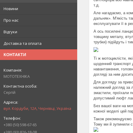
т.д.
Новини
Але нагадаємо, а ком
дальняк». М'якість т
Про нас
експлуатувати її в 
Відгуки
А ось посилені ланцю
товщину металу, втулк
трубки) підійдуть і ти
Доставка та оплата
КОНТАКТИ
Ті ж мотоциклісти, я
щоденний транспорт д
навантаження, голов
догляді за ним досит
МОТОТЕХНІКА
Для догляду за приво
належний догляд за л
Сергій
змастили, проїхали п
допустимий люфт ланц
Без вашої ваги на мо
вул. Кордуби, 12А, Чернівці, Україна
кожної моделі цей па
Також рекомендуємо з
+380 (50) 598-67-65
Тому ми й зупинили св
+380 (93) 826-18-08