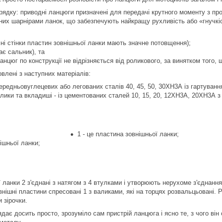
рядку: приводні ланцюги призначені для передачі крутного моменту з про
аних шарнірами ланок, що забезпечують найкращу рухливість або «гнучк
чні стінки пластин зовнішньої ланки мають значне потовщення);
ає сальник), та
анцюг по конструкції не відрізняється від роликового, за винятком того, щ
влені з наступних матеріалів:
ередньовуглецевих або легованих сталів 40, 45, 50, 30ХН3А із гартуванн
олики та вкладиші - із цементованих сталей 10, 15, 20, 12ХН3А, 20ХН3А 
1 - це пластина зовнішньої ланки;
ішньої ланки;
 ланки 2 з'єднані з натягом з 4 втулками і утворюють нерухоме з'єднання
нішні пластини спресовані 1 з валиками, які на торцях розвальцьовані. Р
 зірочки.
ає досить просто, зрозуміло сам пристрій ланцюга і ясно те, з чого він 