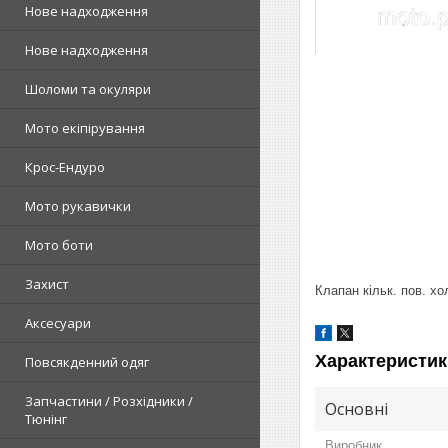
Нове надходження
Нове надходження
Шоломи та окуляри
Мото екіпірування
Крос-Ендуро
Мото рукавички
Мото боти
Захист
Клапан кільк. пов. хо
Аксесуари
Характеристик
Повсякденний одяг
Запчастини / Розхідники /
Основні
Тюнінг
Виробник