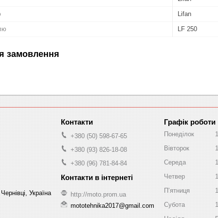
ю
Lifan
лю
LF 250
я замовлення
Графік роботи
Понеділок
+380 (50) 598-67-65
Вівторок
+380 (93) 826-18-08
Середа
+380 (96) 781-84-84
Четвер
Пʼятниця
Чернівці, Україна
http://moto.prom.ua
Субота
mototehnika2017@gmail.com