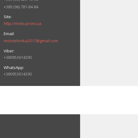
+380 (96) 781-84-84
http://moto.prom.ua
mototehnika2017@gmail.com
+380953614290
+380953614290