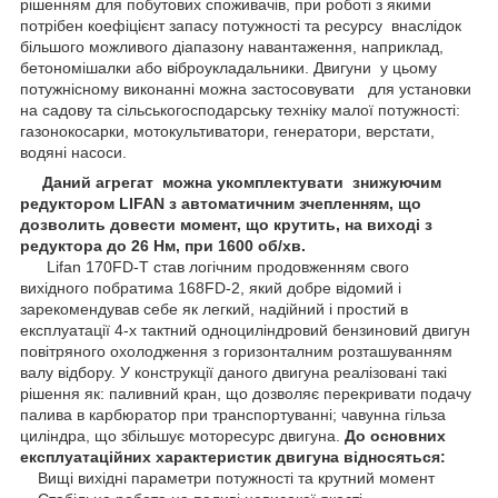
рішенням для побутових споживачів, при роботі з якими
потрібен коефіцієнт запасу потужності та ресурсу внаслідок
більшого можливого діапазону навантаження, наприклад,
бетономішалки або віброукладальники. Двигуни у цьому
потужнісному виконанні можна застосовувати для установки
на садову та сільськогосподарську техніку малої потужності:
газонокосарки, мотокультиватори, генератори, верстати,
водяні насоси.
Даний агрегат можна укомплектувати знижуючим
редуктором LIFAN з автоматичним зчепленням, що
дозволить довести момент, що крутить, на виході з
редуктора до 26 Нм, при 1600 об/хв.
Lifan 170FD-T став логічним продовженням свого
вихідного побратима 168FD-2, який добре відомий і
зарекомендував себе як легкий, надійний і простий в
експлуатації 4-х тактний одноциліндровий бензиновий двигун
повітряного охолодження з горизонталним розташуванням
валу відбору. У конструкції даного двигуна реалізовані такі
рішення як: паливний кран, що дозволяє перекривати подачу
палива в карбюратор при транспортуванні; чавунна гільза
циліндра, що збільшує моторесурс двигуна.
До основних
експлуатаційних характеристик двигуна відносяться:
Вищі вихідні параметри потужності та крутний момент