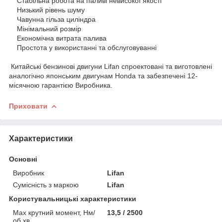
Стабільна робота на паливі невисокої якості
Низький рівень шуму
Чавунна гільза циліндра
Мінімальний розмір
Економічна витрата палива
Простота у використанні та обслуговуванні
Китайські бензинові двигуни Lifan спроектовані та виготовлені
аналогічно японським двигунам Honda та забезпечені 12-
місячною гарантією Виробника.
Приховати
Характеристики
Основні
Виробник
Lifan
Сумісність з маркою
Lifan
Користувальницькі характеристики
Max крутний момент, Нм/
13,5 / 2500
об.хв.