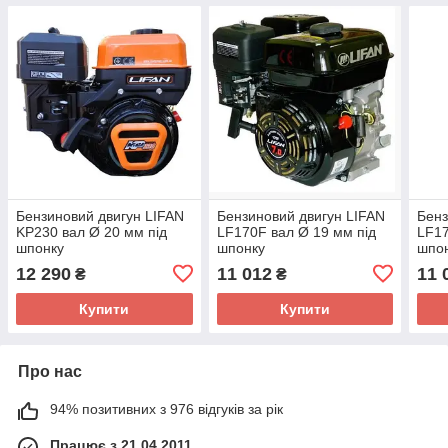
Бензиновий двигун LIFAN
Бензиновий двигун LIFAN
Бенз
KP230 вал Ø 20 мм під
LF170F вал Ø 19 мм під
LF17
шпонку
шпонку
шпо
12 290
11 012
11 
₴
₴
Купити
Купити
Про нас
94% позитивних з 976 відгуків за рік
Працює з 21.04.2011