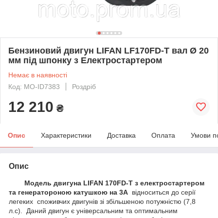
Бензиновий двигун LIFAN LF170FD-T вал Ø 20
мм під шпонку з Електростартером
Немає в наявності
Код: MO-ID7383
Роздріб
12 210
₴
Опис
Характеристики
Доставка
Оплата
Умови п
Опис
Модель двигуна LIFAN 170FD-T з електростартером
та генератороною катушкою на 3А
відноситься до серії
легеких споживчих двигунів зі збільшеною потужністю (7,8
л.с). Даний двигун є універсальним та оптимальним