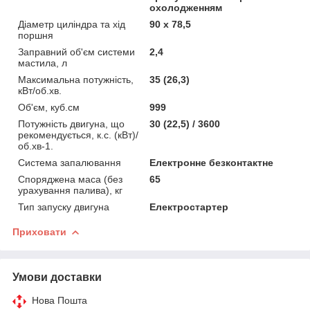
охолодженням
Діаметр циліндра та хід
90 х 78,5
поршня
Заправний об'єм системи
2,4
мастила, л
Максимальна потужність,
35 (26,3)
кВт/об.хв.
Об'єм, куб.см
999
Потужність двигуна, що
30 (22,5) / 3600
рекомендується, к.с. (кВт)/
об.хв-1.
Система запалювання
Електронне безконтактне
Споряджена маса (без
65
урахування палива), кг
Тип запуску двигуна
Електростартер
Приховати
Умови доставки
Нова Пошта