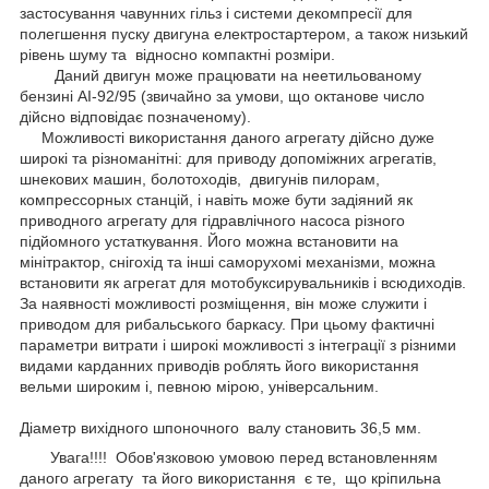
застосування чавунних гільз і системи декомпресії для
полегшення пуску двигуна електростартером, а також низький
рівень шуму та відносно компактні розміри.
Даний двигун може працювати на неетильованому
бензині АІ-92/95 (звичайно за умови, що октанове число
дійсно відповідає позначеному).
Можливості використання даного агрегату дійсно дуже
широкі та різноманітні: для приводу допоміжних агрегатів,
шнекових машин, болотоходів, двигунів пилорам,
компрессорных станцій, і навіть може бути задіяний як
приводного агрегату для гідравлічного насоса різного
підйомного устаткування. Його можна встановити на
мінітрактор, снігохід та інші саморухомі механізми, можна
встановити як агрегат для мотобуксирувальників і всюдиходів.
За наявності можливості розміщення, він може служити і
приводом для рибальського баркасу. При цьому фактичні
параметри витрати і широкі можливості з інтеграції з різними
видами карданних приводів роблять його використання
вельми широким і, певною мірою, універсальним.
Діаметр вихідного шпоночного валу становить 36,5 мм.
Увага!!!! Обов'язковою умовою перед встановленням
даного агрегату та його використання є те, що кріпильна