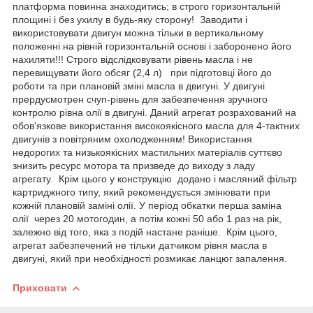
платформа повинна знаходитись; в строго горизонтальній
площині і без ухилу в будь-яку сторону! Заводити і
використовувати двигун можна тільки в вертикальному
положенні на рівній горизонтальній основі і заборонено його
нахиляти!!! Строго відслідковувати рівень масла і не
перевищувати його обсяг (2,4 л) при підготовці його до
роботи та при плановій зміні масла в двигуні. У двигуні
прердусмотрен счуп-рівень для забезпечення зручного
контролю рівна олії в двигуні. Даний агрегат розрахований на
обов'язкове використання високоякісного масла для 4-тактних
двигунів з повітряним охолодженням! Використання
недорогих та низькоякісних мастильних матеріалів суттєво
знизить ресурс мотора та призведе до виходу з ладу
агрегату. Крім цього у конструкцію додано і масляний фільтр
картриджного типу, який рекомендується змінювати при
кожній плановій заміні олії. У період обкатки перша заміна
олії через 20 мотогодин, а потім кожні 50 або 1 раз на рік,
залежно від того, яка з подій настане раніше. Крім цього,
агрегат забезпечений не тільки датчиком рівня масла в
двигуні, який при необхідності розмикає ланцюг запалення.
Приховати