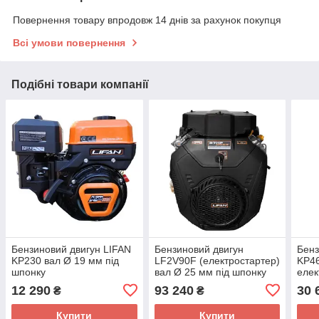
Повернення товару впродовж 14 днів за рахунок покупця
Всі умови повернення
Подібні товари компанії
Бензиновий двигун LIFAN
Бензиновий двигун
Бенз
KP230 вал Ø 19 мм під
LF2V90F (електростартер)
KP46
шпонку
вал Ø 25 мм під шпонку
елек
25 м
12 290
93 240
30 
₴
₴
Купити
Купити