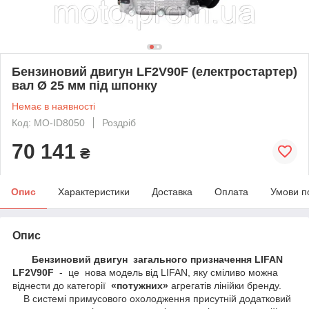
Бензиновий двигун LF2V90F (електростартер)
вал Ø 25 мм під шпонку
Немає в наявності
Код: MO-ID8050
Роздріб
70 141
₴
Опис
Характеристики
Доставка
Оплата
Умови п
Опис
Бензиновий д
вигун загального призначення LIFAN
LF2V90F
- це нова модель від LIFAN, яку сміливо можна
віднести до категорії
«потужних»
агрегатів лінійки бренду.
В системі примусового охолодження присутній додатковий