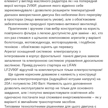
елемент у вигляді масляного радіатора як і на попередній
версії мотора 2V90F, рішення якого відмінно себе
зарекомендувало і дозволило розширити температурний
діапазон використання двигуна без небезпеки його перегріву
в просторах (якщо вимагають умови), але з обов'язковим
забезпеченням природної припливно-витяжної вентиляції.
Практичним і зручним став вибір конструкторів на користь
повітряного фільтра з легкою доступністю для заміни - всі, хто
хоч раз стикався з щільною компоновкою агрегатів у варіанті
болотохода, мотовсюдихода, мотозрошувачів, і подібною
технікою - обов'язково оцінять цю перевагу.
Агрегат оснащений системою електрозапуску з
інтегрованим в корпус фронтальної панелі двигуна замком
запалення та електронною системою управління дросильною
заслінкою. Привід ручного стартера на LIFAN
LF2V90F відсутній та комплектується тільки електростатером!
Ще одним корисним доважком є наявність у конструкції
двигуна електрогенератора (індукційної котушки напруги) на
20А і потужністю 240 Ватт. Наявність цього доповнення
дозволить експлуатувати мотор не тільки для основного
завдання, але і попутно використовувати освітлення або
одночасно постачати інші споживачі енергоживленням – як у
варіанті зі звичайним транспортним засобом.
Типовими технологічними рішеннями для цього двигуна є