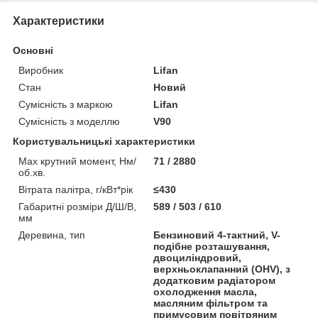
Характеристики
Основні
Виробник
Lifan
Стан
Новий
Сумісність з маркою
Lifan
Сумісність з моделлю
V90
Користувальницькі характеристики
Max крутний момент, Нм/
71 / 2880
об.хв.
Вітрата палітра, г/кВт*рік
≤430
Габаритні розміри Д/Ш/В,
589 / 503 / 610
мм
Деревина, тип
Бензиновий 4-тактний, V-
подібне розташування,
двоциліндровий,
верхньоклапанний (OHV), з
додатковим радіатором
охолодження масла,
масляним фільтром та
примусовим повітряним