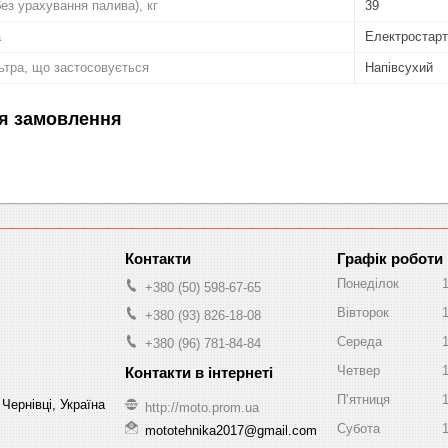
ез урахування палива), кг
39
а
Електростарт
льтра, що застосовується
Напівсухий
я замовлення
Графік роботи
Понеділок
+380 (50) 598-67-65
Вівторок
+380 (93) 826-18-08
Середа
+380 (96) 781-84-84
Четвер
Пʼятниця
Чернівці, Україна
http://moto.prom.ua
Субота
mototehnika2017@gmail.com