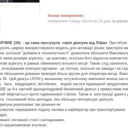
повернення товару протягом 14 днів
за раху
P460E (3А) - це сама просунула серія двигуна від Ліфан
. При об'ємі
осить широко використовувати модель для активації різних пристроїв ма
ня, оскільки "добавка в технологічності" дозволила збільшити Максималь
ої зміни розмірів агрегату - це важливо, оскільки його відносна компакт
таж агрегату в рамках обмеженого вільного місця. Також слід зазначит
інтегрованим електростартером - це логічно, оскільки не завжди і не скр
м збільшення довжини проводів більш зручне для оператора місце. Важ
а 3А. Цей двигун LIFAN у вказаному потужнісному виконанні можна застос
, баги, квадроциклі, мотоблоки, водяні насоси підвищеної продуктивно
 це 4-х тактний одноциліндровий бензиновий двигун з примусовим пов
який обертається проти годинникової стрілки. Також в конструкції даног
та гільзований блок циліндра, яка збільшує моторесурс двигуна.
двигуна реалізовані такі рішення як:
дозволяє перекривати подачу палива в карбюратор при транспортуванні;
ндра;
кованої легованої сталі з вкладишами;
 із підшипниковою втулкою;