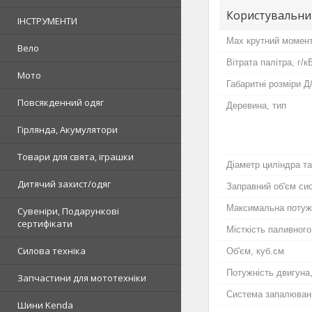
Користувальни
ІНСТРУМЕНТИ
Max крутний момент
Вело
Вітрата палітра, г/к
Мото
Габаритні розміри 
Повсякденний одяг
Деревина, тип
Гірлянда, Акумулятори
Товари для свята, іграшки
Діаметр циліндра та
Дитячий захист/одяг
Заправний об'єм си
Максимальна потужн
Сувеніри, Подарункові
сертифікати
Місткість паливного
Силова техніка
Об'єм, куб.см
Потужність двигуна,
Запчастини для мототехніки
Система запалюван
Шини Kenda