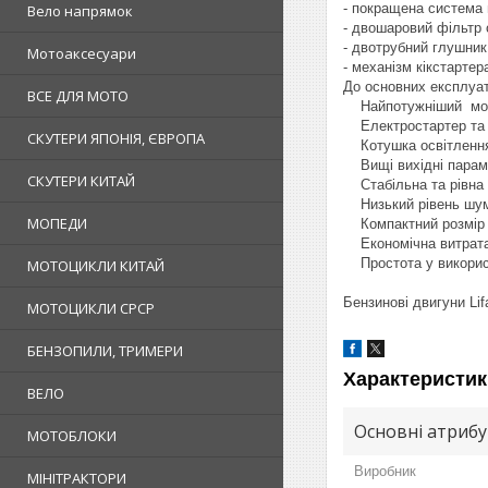
- покращена система
Вело напрямок
- двошаровий фільтр 
- двотрубний глушник
Мотоаксесуари
- механізм кікстартер
До основних експлуат
ВСЕ ДЛЯ МОТО
Найпотужніший мото
Електростартер та 
СКУТЕРИ ЯПОНІЯ, ЄВРОПА
Котушка освітлення
Вищі вихідні параме
СКУТЕРИ КИТАЙ
Стабільна та рівна
Низький рівень шу
МОПЕДИ
Компактний розмір і
Економічна витрата
Простота у викори
МОТОЦИКЛИ КИТАЙ
Бензинові двигуни Li
МОТОЦИКЛИ СРСР
БЕНЗОПИЛИ, ТРИМЕРИ
Характеристик
ВЕЛО
Основні атриб
МОТОБЛОКИ
Виробник
МІНІТРАКТОРИ