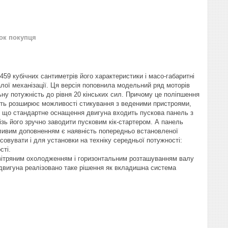
нок покупця
 459 кубічних сантиметрів його характеристики і масо-габаритні
лої механізації. Ця версія поповнила модельний ряд моторів
ну потужність до рівня 20 кінських сил. Причому це поліпшення
ність розширює можливості стикування з веденими пристроями,
и, що стандартне оснащення двигуна входить пускова панель з
ізь його зручно заводити пусковим кік-стартером. А панель
ливим доповненням є наявність попередньо встановленої
овувати і для установки на техніку середньої потужності:
сті.
ітряним охолодженням і горизонтальним розташуванням валу
о двигуна реалізовано таке рішення як вкладишна система