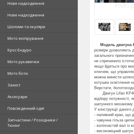
Нове надходження
Нове надходження
Шоломи та окуляри
Мото екіпірування
Модель двигуна K
Крос-Ендуро
розміри дозволяють д
загального призначен
не спричинило істотн
Мото рукавички
якщо йдеться про мон
ключем, що управляє 
Мото боти
можна винести шляхо
котушки освітлення н
Захист
Верстати, болотоходи
Двигун Lifan KP460E
Аксесуари
відбору потужності, 
шатунного механізму 
Повсякденний одяг
У конструкції даного 
- паливний кран, що 
Запчастини / Розхідники /
- чавунна гільза цилі
Тюнінг
- колінчастий вал із 
- високоміцний шатун