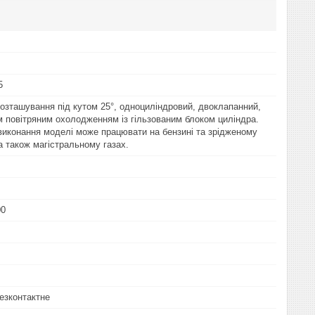
5
 розташування під кутом 25°, одноциліндровий, двоклапанний,
м повітряним охолодженням із гільзованим блоком циліндра.
виконання моделі може працювати на бензині та зрідженому
а також магістральному газах.
00
езконтактне