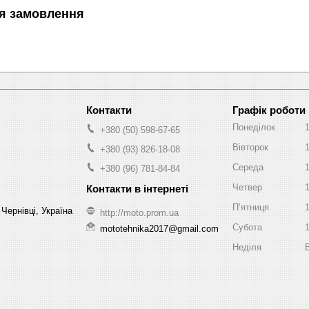
я замовлення
Графік роботи
Понеділок
+380 (50) 598-67-65
Вівторок
+380 (93) 826-18-08
Середа
+380 (96) 781-84-84
Четвер
Пʼятниця
Чернівці, Україна
http://moto.prom.ua
Субота
mototehnika2017@gmail.com
Неділя