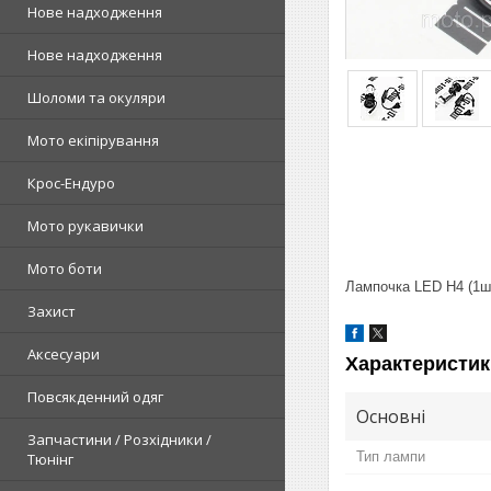
Нове надходження
Нове надходження
Шоломи та окуляри
Мото екіпірування
Крос-Ендуро
Мото рукавички
Мото боти
Лампочка LED H4 (1ш
Захист
Аксесуари
Характеристик
Повсякденний одяг
Основні
Запчастини / Розхідники /
Тип лампи
Тюнінг