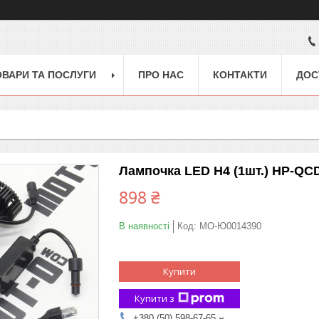
ОВАРИ ТА ПОСЛУГИ
ПРО НАС
КОНТАКТИ
ДОС
Лампочка LED H4 (1шт.) HP-QCD
898 ₴
В наявності
Код:
MO-Ю0014390
Купити
Купити з
+380 (50) 598-67-65