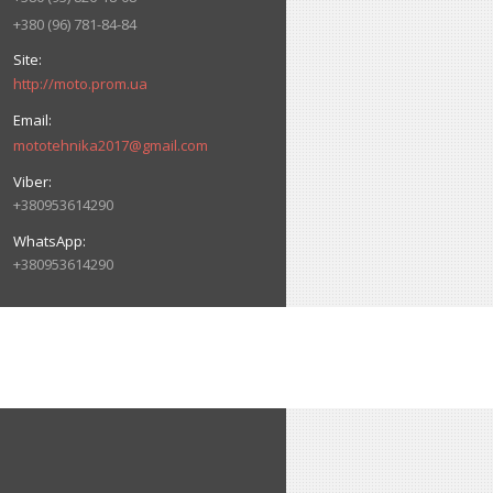
+380 (96) 781-84-84
http://moto.prom.ua
mototehnika2017@gmail.com
+380953614290
+380953614290