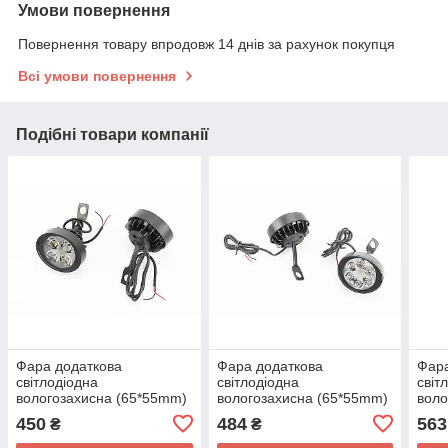
Умови повернення
Повернення товару впродовж 14 днів за рахунок покупця
Всі умови повернення
Подібні товари компанії
Фара додаткова
Фара додаткова
Фара
світлодіодна
світлодіодна
світ
вологозахисна (65*55mm)
вологозахисна (65*55mm)
воло
- 4 LED з кріпленням під
- 6 LED з кріпленням під
- 9 
450
484
563
₴
₴
дзеркало, к-кт 2шт
дзеркало, к-кт 2шт, тип 1
дзер