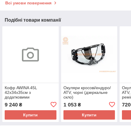
Всі умови повернення
Подібні товари компанії
Кофр AWINA 45L
Окуляри кросові/ендуро/
Окул
42x34x35см з
АТV, чорні (дзеркальне
АТV,
додатковими
скло)
ремі
майданчиками
скло
9 240
1 053
720
₴
₴
Купити
Купити