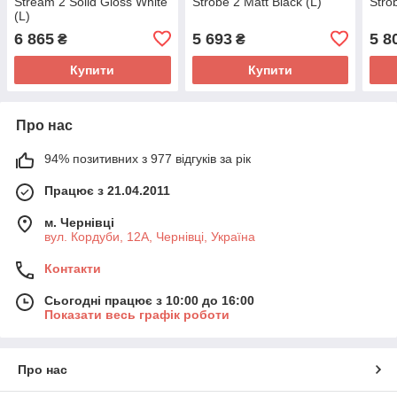
Stream 2 Solid Gloss White
Strobe 2 Matt Black (L)
Stro
(L)
6 865
5 693
5 8
₴
₴
Купити
Купити
Про нас
94% позитивних з 977 відгуків за рік
Працює з 21.04.2011
м. Чернівці
вул. Кордуби, 12А, Чернівці, Україна
Контакти
Сьогодні працює з 10:00 до 16:00
Показати весь графік роботи
Про нас