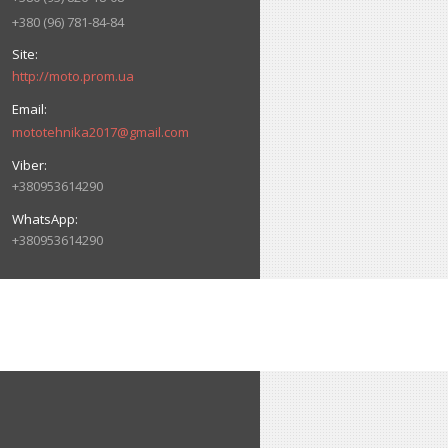
+380 (96) 781-84-84
http://moto.prom.ua
mototehnika2017@gmail.com
+380953614290
+380953614290