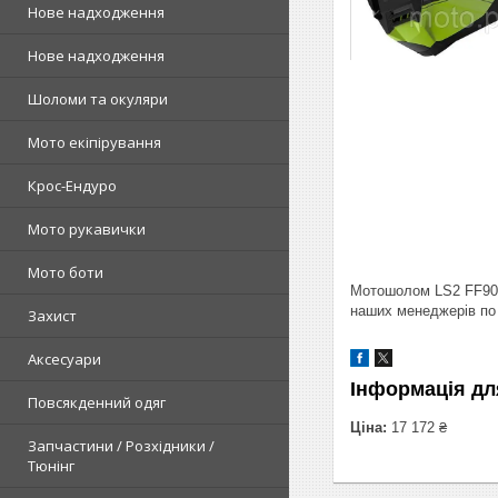
Нове надходження
Нове надходження
Шоломи та окуляри
Мото екіпірування
Крос-Ендуро
Мото рукавички
Мото боти
Мотошолом LS2 FF906 
наших менеджерів по 
Захист
Аксесуари
Інформація дл
Повсякденний одяг
Ціна:
17 172 ₴
Запчастини / Розхідники /
Тюнінг