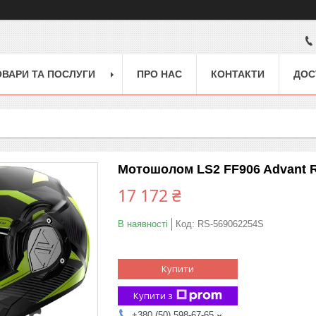
ОВАРИ ТА ПОСЛУГИ
ПРО НАС
КОНТАКТИ
ДОС
Мотошолом LS2 FF906 Advant Rev
17 172 ₴
В наявності
Код:
RS-569062254S
Купити
Купити з
+380 (50) 598-67-65