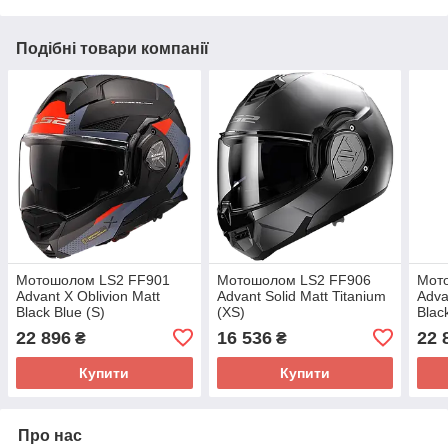
Подібні товари компанії
Мотошолом LS2 FF901
Мотошолом LS2 FF906
Мот
Advant X Oblivion Matt
Advant Solid Matt Titanium
Adva
Black Blue (S)
(XS)
Blac
22 896
16 536
22 
₴
₴
Купити
Купити
Про нас