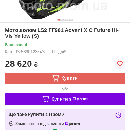
Мотошолом LS2 FF901 Advant X C Future Hi-
Vis Yellow (S)
В наявності
Код: RS-569012354S
Роздріб
28 620
₴
Купити
або
Купити з
Що таке купити з Пром?
Замовлення під захистом