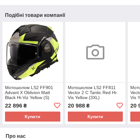
Подібні товари компанії
Мотошолом LS2 FF901
Мотошолом LS2 FF811
Мот
Advant X Oblivion Matt
Vector 2 C Tantic Red Hi-
Vect
Black Hi-Viz Yellow (S)
Vis Yellow (3XL)
Vis Y
22 896
20 988
20 
₴
₴
Купити
Купити
Про нас