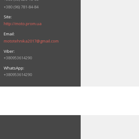
+380 (96) 781-84-84
http://moto.prom.ua
mototehnika2017@gmail.com
+380953614290
+380953614290