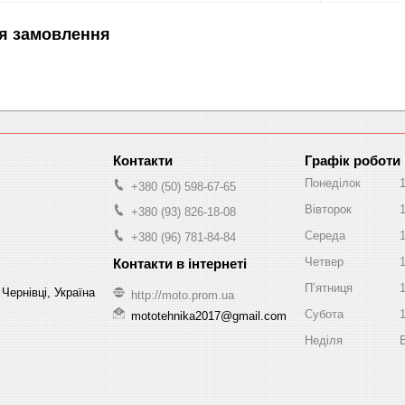
я замовлення
Графік роботи
Понеділок
+380 (50) 598-67-65
Вівторок
+380 (93) 826-18-08
Середа
+380 (96) 781-84-84
Четвер
Пʼятниця
Чернівці, Україна
http://moto.prom.ua
Субота
mototehnika2017@gmail.com
Неділя