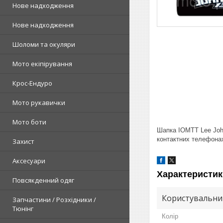
Нове надходження
Нове надходження
Шоломи та окуляри
Мото екіпірування
Крос-Ендуро
Мото рукавички
Мото боти
Шапка IOMTT Lee John
контактних телефонах
Захист
Аксесуари
Характеристик
Повсякденний одяг
Користувальни
Запчастини / Розхідники /
Тюнінг
Колір