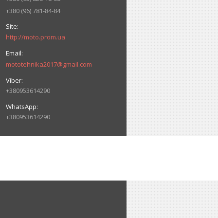
+380 (96) 781-84-84
http://moto.prom.ua
mototehnika2017@gmail.com
+380953614290
+380953614290