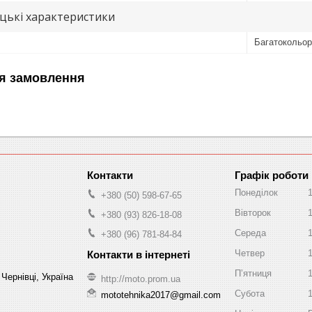
цькі характеристики
Багатокольо
я замовлення
Графік роботи
Понеділок
+380 (50) 598-67-65
Вівторок
+380 (93) 826-18-08
Середа
+380 (96) 781-84-84
Четвер
Пʼятниця
Чернівці, Україна
http://moto.prom.ua
Субота
mototehnika2017@gmail.com