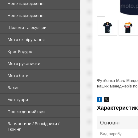
Нове надходження
Нове надходження
Шоломи та окуляри
Мото екіпірування
Крос-Ендуро
Мото рукавички
Мото боти
Футболка Marc Marque
наших менеджерів по 
Захист
Аксесуари
Характеристик
Повсякденний одяг
Основні
Запчастини / Розхідники /
Тюнінг
Вид виробу