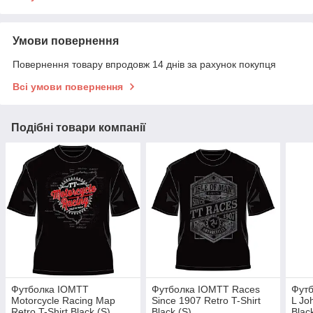
Умови повернення
Повернення товару впродовж 14 днів за рахунок покупця
Всі умови повернення
Подібні товари компанії
Футболка IOMTT
Футболка IOMTT Races
Футб
Motorcycle Racing Map
Since 1907 Retro T-Shirt
L Jo
Retro T-Shirt Black (S)
Black (S)
Blac