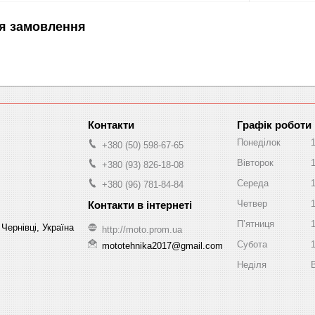
я замовлення
Графік роботи
Понеділок
+380 (50) 598-67-65
Вівторок
+380 (93) 826-18-08
Середа
+380 (96) 781-84-84
Четвер
Пʼятниця
Чернівці, Україна
http://moto.prom.ua
Субота
mototehnika2017@gmail.com
Неділя