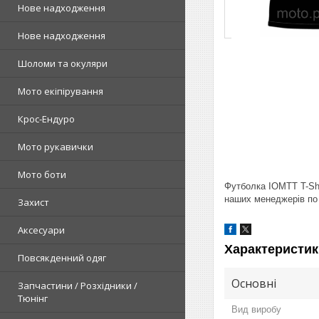
Нове надходження
Нове надходження
Шоломи та окуляри
Мото екіпірування
Крос-Ендуро
Мото рукавички
Мото боти
Футболка IOMTT T-Shi
наших менеджерів по 
Захист
Аксесуари
Характеристик
Повсякденний одяг
Основні
Запчастини / Розхідники /
Тюнінг
Вид виробу