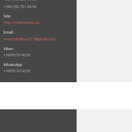
+380 (96) 781-84-84
http://moto.prom.ua
mototehnika2017@gmail.com
+380953614290
+380953614290