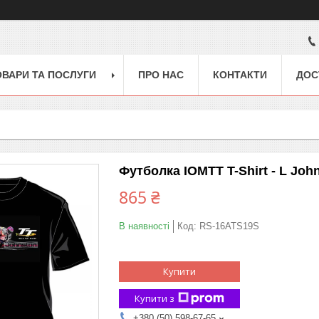
ОВАРИ ТА ПОСЛУГИ
ПРО НАС
КОНТАКТИ
ДОС
Футболка IOMTT T-Shirt - L John
865 ₴
В наявності
Код:
RS-16ATS19S
Купити
Купити з
+380 (50) 598-67-65