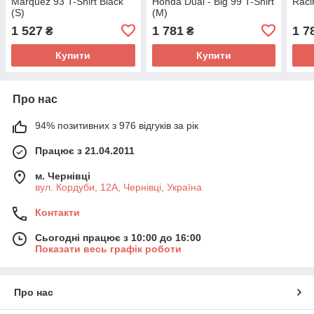
Marquez 93 T-Shirt Black
Honda Dual - Big 99 T-Shirt
Raci
(S)
(M)
1 527
1 781
1 7
₴
₴
Купити
Купити
Про нас
94% позитивних з 976 відгуків за рік
Працює з 21.04.2011
м. Чернівці
вул. Кордуби, 12А, Чернівці, Україна
Контакти
Сьогодні працює з 10:00 до 16:00
Показати весь графік роботи
Про нас