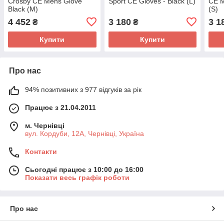
Crosby CE Mens Glove
Sport CE Gloves - Black (L)
CE M
Black (M)
(S)
4 452
3 180
3 1
₴
₴
Купити
Купити
Про нас
94% позитивних з 977 відгуків за рік
Працює з 21.04.2011
м. Чернівці
вул. Кордуби, 12А, Чернівці, Україна
Контакти
Сьогодні працює з 10:00 до 16:00
Показати весь графік роботи
Про нас