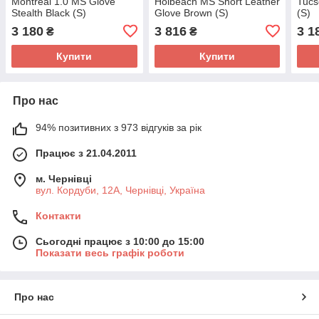
Montreal 1.0 MS Glove
Holbeach MS Short Leather
Tucs
Stealth Black (S)
Glove Brown (S)
(S)
3 180
3 816
3 1
₴
₴
Купити
Купити
Про нас
94% позитивних з 973 відгуків за рік
Працює з 21.04.2011
м. Чернівці
вул. Кордуби, 12А, Чернівці, Україна
Контакти
Сьогодні працює з 10:00 до 15:00
Показати весь графік роботи
Про нас