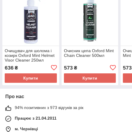
Очищувач для шолома і
Очисник цепа Oxford Mint
Очищ
козирк Oxford Mint Helmet
Chain Cleaner 500мл
Mint
Visor Cleaner 250мл
636
573
573
₴
₴
Купити
Купити
Про нас
94% позитивних з 973 відгуків за рік
Працює з 21.04.2011
м. Чернівці